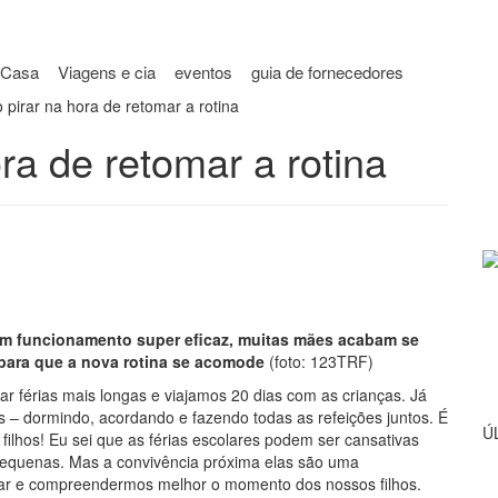
Casa
Viagens e cia
eventos
guia de fornecedores
pirar na hora de retomar a rotina
ra de retomar a rotina
 um funcionamento super eficaz, muitas mães acabam se
para que a nova rotina se acomode
(foto: 123TRF)
r férias mais longas e viajamos 20 dias com as crianças. Já
 – dormindo, acordando e fazendo todas as refeições juntos. É
Ú
filhos! Eu sei que as férias escolares podem ser cansativas
pequenas. Mas a convivência próxima elas são uma
lhar e compreendermos melhor o momento dos nossos filhos.