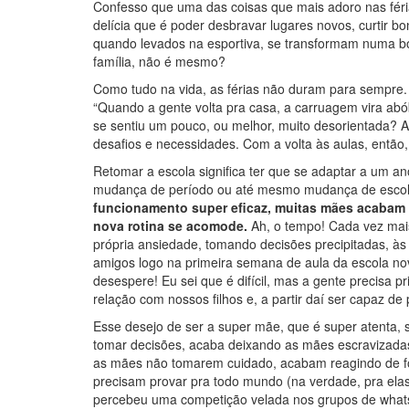
Confesso que uma das coisas que mais adoro nas férias
delícia que é poder desbravar lugares novos, curtir b
quando levados na esportiva, se transformam numa bo
família, não é mesmo?
Como tudo na vida, as férias não duram para sempre.
“Quando a gente volta pra casa, a carruagem vira ab
se sentiu um pouco, ou melhor, muito desorientada? A
desafios e necessidades. Com a volta às aulas, então,
Retomar a escola significa ter que se adaptar a um an
mudança de período ou até mesmo mudança de escol
funcionamento super eficaz, muitas mães acabam 
nova rotina se acomode.
Ah, o tempo! Cada vez mai
própria ansiedade, tomando decisões precipitadas, às 
amigos logo na primeira semana de aula da escola no
desespere! Eu sei que é difícil, mas a gente precisa p
relação com nossos filhos e, a partir daí ser capaz d
Esse desejo de ser a super mãe, que é super atenta, s
tomar decisões, acaba deixando as mães escravizadas
as mães não tomarem cuidado, acabam reagindo de fo
precisam provar pra todo mundo (na verdade, pra el
percebeu uma competição velada nos grupos de what