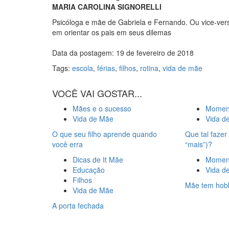
MARIA CAROLINA SIGNORELLI
Psicóloga e mãe de Gabriela e Fernando. Ou vice-vers
em orientar os pais em seus dilemas
Data da postagem: 19 de fevereiro de 2018
Tags:
escola
,
férias
,
filhos
,
rotina
,
vida de mãe
VOCÊ VAI GOSTAR...
Mães e o sucesso
Moment
Vida de Mãe
Vida d
O que seu filho aprende quando
Que tal faze
você erra
“mais”)?
Dicas de It Mãe
Moment
Educação
Vida d
Filhos
Mãe tem hob
Vida de Mãe
A porta fechada