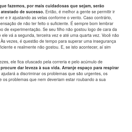
ue fazemos, por mais cuidadosas que sejam, serão
 atestado de sucesso.
Então, é melhor a gente se permitir ir
r e ir ajustando as velas conforme o vento. Caso contrário,
 sensação de não ter feito o suficiente. É sempre bom lembrar
mo de experimentação. Se seu filho não gostou logo de cara da
ue ele vá a segunda, terceira vez e até uma quarta vez. Você não
ra. Às vezes, é questão de tempo para superar uma insegurança
iciente e realmente não gostou. E, se isto acontecer, aí sim
es, ele fica ofuscado pela correria e pelo acúmulo de
,
procure dar leveza à sua vida. Arranje espaço para respirar
 ajudará a discriminar os problemas que são urgentes, os
e os problemas que nem deveriam estar roubando a sua