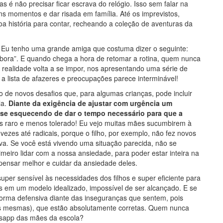
 é não precisar ficar escrava do relógio. Isso sem falar na
ons momentos e dar risada em família. Até os imprevistos,
a história para contar, recheando a coleção de aventuras da
 Eu tenho uma grande amiga que costuma dizer o seguinte:
óbora”. E quando chega a hora de retomar a rotina, quem nunca
 realidade volta a se impor, nos apresentando uma série de
 a lista de afazeres e preocupações parece interminável!
o de novos desafios que, para algumas crianças, pode incluir
a.
Diante da exigência de ajustar com urgência um
se esquecendo de dar o tempo necessário para que a
s raro e menos tolerado! Eu vejo muitas mães sucumbirem à
vezes até radicais, porque o filho, por exemplo, não fez novos
va. Se você está vivendo uma situação parecida, não se
rimeiro lidar com a nossa ansiedade, para poder estar inteira na
e pensar melhor e cuidar da ansiedade deles.
uper sensível às necessidades dos filhos e super eficiente para
 em um modelo idealizado, impossível de ser alcançado. E se
rma defensiva diante das inseguranças que sentem, pois
as mesmas), que estão absolutamente corretas. Quem nunca
sapp das mães da escola?