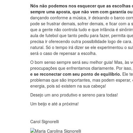
Nós não podemos nos esquecer que as escolhas q
sempre uma aposta, que não vem com garantia ou
dançando conforme a música, ir deixando o barco corre
pode se frustrar demais, sofrer demais, e ficar com a
que a gente não controla tudo e que infância é sinôni
aula de futebol que tanto pediu para fazer, permita q
precisa ir oferecendo outra possibilidade logo de ca
natural. Só o tempo irá dizer se ele experimentou o suf
será o caso de repensar a escolha.
O bom senso sempre será seu melhor guia! Mas, às vez
preocupações que enfrentamos diariamente. Por isso
e se reconectar com seu ponto de equilíbrio.
Ele te
problemas que são importantes, mas podem esperar, 
energia, pois só existem na sua cabeça!
Desejo um ano produtivo e sereno para todas!
Um beijo e até a próxima!
Carol Signorelli