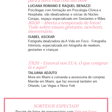
para a nova vida com um bebê
LUCIANA ROMANO E RAQUEL BENAZZI
Psicólogas com formação em Psicologia Clínica e
Hospitalar, são idealizadoras e sócias do Núcleo
Corujas, espaço especializado em Gestantes e Mães
16h30 - Aberta a temporada de fotos!
Tudo sobre ensaio gestante, newborn,
mesversário.
ISABEL ASCKAR
Fotógrafa idealizadora da A Vida em Foco - Fotografia
Intimista, especializada em fotografia de newborn,
gestantes e crianças
17h20 - Enxoval nos EUA. O que comprar
lá e aqui?
TALUANA ADJUTO
Mora em Miami e comanda a assessoria de compras
Mamãe em Miami, que faz enxoval também em
Orlando, Las Vegas e Nova York
SORTEIOS ESPECIAIS!
Pacote de fotos de mesversário com
Vida em Foco