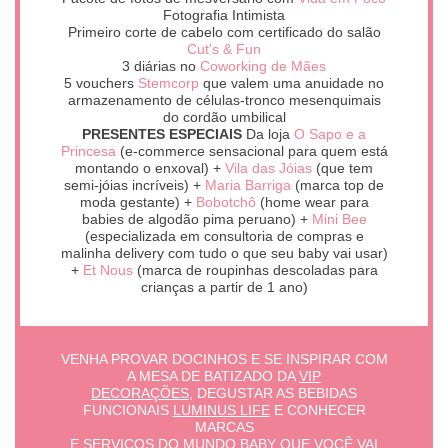
Fotografia Intimista
Primeiro corte de cabelo com certificado do salão
Cut's & Fun
3 diárias no
Coworking de Mães
5 vouchers
Stemcorp
que valem uma anuidade no
armazenamento de células-tronco mesenquimais
do cordão umbilical
PRESENTES ESPECIAIS
Da loja
O Sapo e a
Princesa
(e-commerce sensacional para quem está
montando o enxoval) +
Vila das Jóias
(que tem
semi-jóias incríveis) +
Maria Barriga
(marca top de
moda gestante) +
Bobotchô
(home wear para
babies de algodão pima peruano) +
Mini Bee
(especializada em consultoria de compras e
malinha delivery com tudo o que seu baby vai usar)
+
Et Nous
(marca de roupinhas descoladas para
crianças a partir de 1 ano)
VENHA PROVAR DOCINHOS E SE INSPIRAR COM
A MESA DE BATIZADO DA
VIP
DECORAÇÕES
, DEGUSTAR AS BEBIDAS
FUNCIONAIS
LUMINUS LIFE
E CONHECER
MARCAS
E SERVIÇOS DO MUNDO BABY QUE VOCÊ VAI