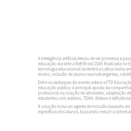
A inteligência artificial deixou de ser promessa e p
educação durante a Bett Brasil 2026. Realizada no E
tecnologia educacional da América Latina reuniu 
ensino, inclusão de alunos neurodivergentes, robót
Entre os destaques do evento esteve a FTD Educação, 
educação pública. A principal aposta da companhia 
professores na criação de atividades, adaptação d
estudantes com autismo, TDAH, dislexia e deficiência 
A solução inclui um agente de inclusão baseado em
específicas dos alunos, buscando reduzir a sobreca