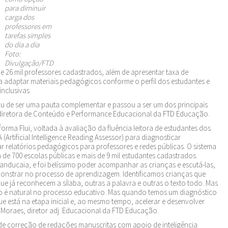
para diminuir
carga dos
professores em
tarefas simples
do dia a dia
Foto:
Divulgação/FTD
 26 mil professores cadastrados, além de apresentar taxa de
ra adaptar materiais pedagógicos conforme o perfil dos estudantes e
nclusivas.
xou de ser uma pauta complementar e passou a ser um dos principais
, diretora de Conteúdo e Performance Educacional da FTD Educação.
forma Flui, voltada à avaliação da fluência leitora de estudantes dos
 (Artificial Intelligence Reading Assessor) para diagnosticar
ar relatórios pedagógicos para professores e redes públicas. O sistema
 de 700 escolas públicas e mais de 9 mil estudantes cadastrados.
manducaia, e foi belíssimo poder acompanhar as crianças e escutá-las,
onstrar no processo de aprendizagem. Identificamos crianças que
e já reconhecem a sílaba, outras a palavra e outras o texto todo. Mas
o é natural no processo educativo. Mas quando temos um diagnóstico
 está na etapa inicial e, ao mesmo tempo, acelerar e desenvolver
e Moraes, diretor adj. Educacional da FTD Educação.
e correção de redações manuscritas com apoio de inteligência