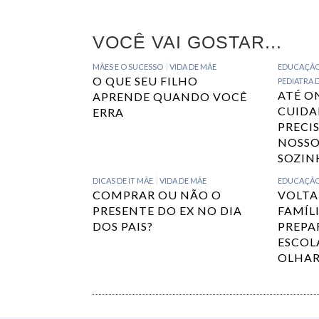
VOCÊ VAI GOSTAR...
MÃES E O SUCESSO
VIDA DE MÃE
EDUCAÇÃ
O QUE SEU FILHO
PEDIATRA 
ATÉ O
APRENDE QUANDO VOCÊ
CUIDA
ERRA
PRECI
NOSSO
SOZIN
DICAS DE IT MÃE
VIDA DE MÃE
EDUCAÇÃ
COMPRAR OU NÃO O
VOLTA 
PRESENTE DO EX NO DIA
FAMÍL
DOS PAIS?
PREPA
ESCOL
OLHAR