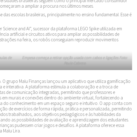
ersidades brasileiras seguem como o principal mercado consumidor
começaram a ampliar a procura nos últimos meses.
das escolas brasileiras, principalmente no ensino fundamental. Esse é
 Science and AI”, sucessor da plataforma LEGO Spike utilizada em
cia artificial e circuitos ativos para ampliar as possibilidades de
rações na feira, os robôs conseguiam reproduzir movimentos
aulas de
Empesa começa a retirar opção usada com cabos e ligações Foto:
Paula Cabrera
 O grupo Malu Finanças lançou um aplicativo que utiliza gamificação
 e interativa. A plataforma estimula a colaboração e a troca de
ntas de comunicação integradas, permitindo que professores e
s em murais e conexões dentro do ambiente virtual, fortalecendo a
va do conhecimento em um espaço seguro e intuitivo. O app conta com
riação de exercícios de forma rápida, prática e personalizada, permitindo
dos trabalhados, aos objetivos pedagógicos e às habilidades da
ando as possibilidades de avaliação e aprendizagem dos estudantes.
rianças pudessem criar jogos e desafios. A plataforma oferece essa
a Malu Lira.