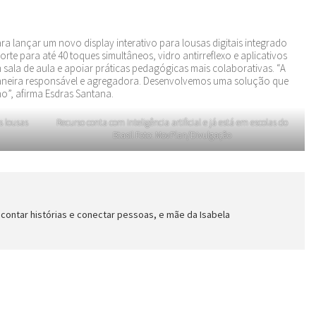
a lançar um novo display interativo para lousas digitais integrado
orte para até 40 toques simultâneos, vidro antirreflexo e aplicativos
sala de aula e apoiar práticas pedagógicas mais colaborativas. “A
maneira responsável e agregadora. Desenvolvemos uma solução que
o”, afirma Esdras Santana.
s lousas
Recurso conta com Inteligência artificial e já está em escolas do
Btasil Foto: MovPlan/Divulgação
 contar histórias e conectar pessoas, e mãe da Isabela