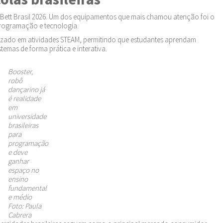
ett Brasil 2026. Um dos equipamentos que mais chamou atenção foi o
programação e tecnologia.
lizado em atividades STEAM, permitindo que estudantes aprendam
mas de forma prática e interativa.
Booster,
robô
dançarino já
é realidade
em
universidade
brasileiras
para
programação
e deve
ganhar
espaço no
ensino
fundamental
e médio
Foto: Paula
Cabrera