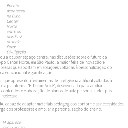
Evento
aconteceu
na Expo
Center
Norte
entre os
dias 5 e 8
de maio
Foto:
Divulgação
assou a ocupar espaço central nas discussões sobre o futuro da
xpo Center Norte, em São Paulo, a maior feira de inovação e
empresas que apostam em soluções voltadas à personalização do
ica educacional e gamificação.
que apresentou ferramentas de inteligência artificial voltadas à
é a plataforma “FTD com Você”, desenvolvida para auxiliar
e conteúdos e elaboração de planos de aula personalizados para
intelectual.
 IA, capaz de adaptar materiais pedagógicos conforme as necessidades
rga dos professores e ampliar a personalização do ensino.
IA aparece
como opção