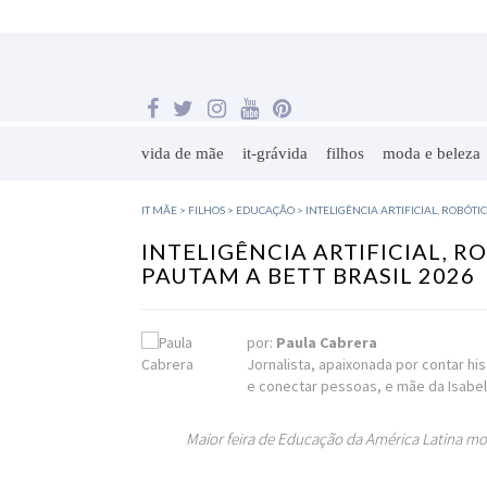
vida de mãe
it-grávida
filhos
moda e beleza
IT MÃE
>
FILHOS
>
EDUCAÇÃO
>
INTELIGÊNCIA ARTIFICIAL, ROBÓT
INTELIGÊNCIA ARTIFICIAL, 
PAUTAM A BETT BRASIL 2026
por:
Paula Cabrera
Jornalista, apaixonada por contar his
e conectar pessoas, e mãe da Isabe
Maior feira de Educação da América Latina mos