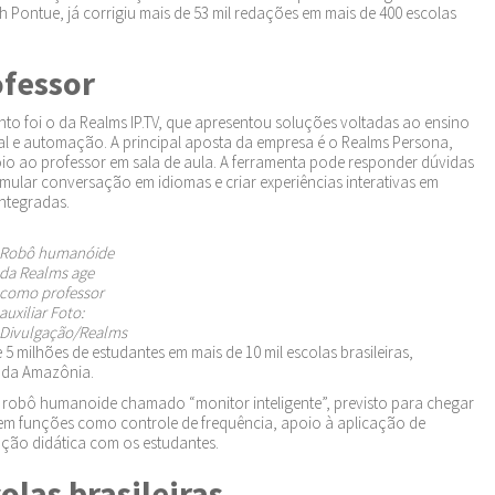
ch Pontue, já corrigiu mais de 53 mil redações em mais de 400 escolas
ofessor
o foi o da Realms IP.TV, que apresentou soluções voltadas ao ensino
cial e automação. A principal aposta da empresa é o Realms Persona,
oio ao professor em sala de aula. A ferramenta pode responder dúvidas
mular conversação em idiomas e criar experiências interativas em
integradas.
Robô humanóide
da Realms age
como professor
auxiliar Foto:
Divulgação/Realms
 milhões de estudantes em mais de 10 mil escolas brasileiras,
 da Amazônia.
m robô humanoide chamado “monitor inteligente”, previsto para chegar
m funções como controle de frequência, apoio à aplicação de
ação didática com os estudantes.
olas brasileiras