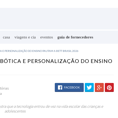
casa
viagens e cia
eventos
guia de fornecedores
ICA E PERSONALIZAÇÃO DO ENSINO PAUTAM A BETT BRASIL 2026
ROBÓTICA E PERSONALIZAÇÃO DO ENSINO
FACEBOOK
tórias
la
tra que a tecnologia entrou de vez na vida escolar das crianças e
adolescentes