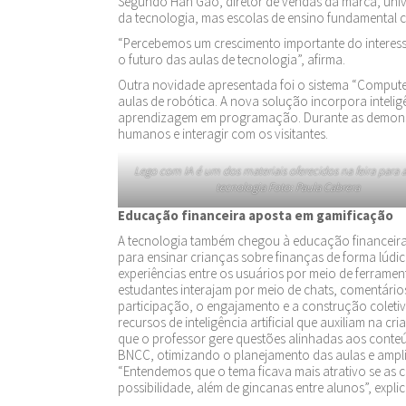
Segundo Han Gao, diretor de vendas da marca, univ
da tecnologia, mas escolas de ensino fundamental 
“Percebemos um crescimento importante do interesse 
o futuro das aulas de tecnologia”, afirma.
Outra novidade apresentada foi o sistema “Computer
aulas de robótica. A nova solução incorpora inteligên
aprendizagem em programação. Durante as demonst
humanos e interagir com os visitantes.
Lego com IA é um dos materiais oferecidos na feira para 
tecnologia Foto: Paula Cabrera
Educação financeira aposta em gamificação
A tecnologia também chegou à educação financeira.
para ensinar crianças sobre finanças de forma lúdica
experiências entre os usuários por meio de ferrame
estudantes interajam por meio de chats, comentário
participação, o engajamento e a construção coleti
recursos de inteligência artificial que auxiliam na c
que o professor gere questões alinhadas aos conteú
BNCC, otimizando o planejamento das aulas e ampli
“Entendemos que o tema ficava mais atrativo se as c
possibilidade, além de gincanas entre alunos”, explic