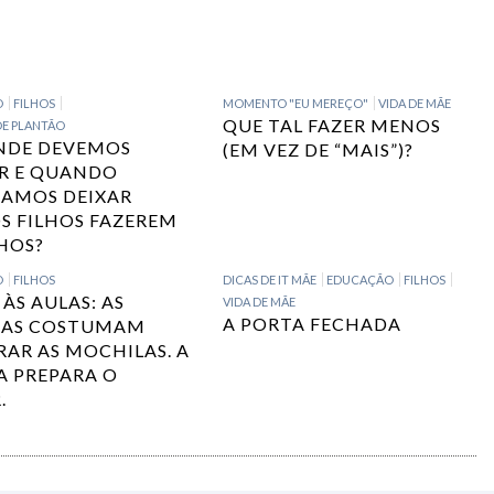
O
FILHOS
MOMENTO "EU MEREÇO"
VIDA DE MÃE
QUE TAL FAZER MENOS
DE PLANTÃO
NDE DEVEMOS
(EM VEZ DE “MAIS”)?
R E QUANDO
SAMOS DEIXAR
S FILHOS FAZEREM
HOS?
O
FILHOS
DICAS DE IT MÃE
EDUCAÇÃO
FILHOS
ÀS AULAS: AS
VIDA DE MÃE
A PORTA FECHADA
IAS COSTUMAM
RAR AS MOCHILAS. A
A PREPARA O
.