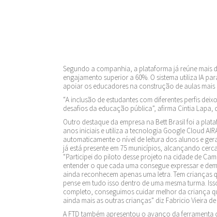
Segundo a companhia, a plataforma já reúne mais de
engajamento superior a 60%. O sistema utiliza IA pa
apoiar os educadores na construção de aulas mais i
“A inclusão de estudantes com diferentes perfis dei
desafios da educação pública”, afirma Cintia Lapa
Outro destaque da empresa na Bett Brasil foi a plata
anos iniciais e utiliza a tecnologia Google Cloud AIRA
automaticamente o nível de leitura dos alunos e ger
já está presente em 75 municípios, alcançando cerca
“Participei do piloto desse projeto na cidade de Ca
entender o que cada uma consegue expressar e dem
ainda reconhecem apenas uma letra. Tem crianças qu
pense em tudo isso dentro de uma mesma turma. Iss
completo, conseguimos cuidar melhor da criança que
ainda mais as outras crianças” diz Fabricio Vieira d
A FTD também apresentou o avanço da ferramenta d