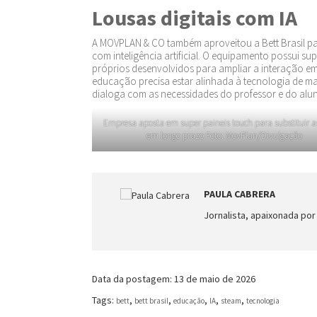
Lousas digitais com IA
A MOVPLAN & CO também aproveitou a Bett Brasil par
com inteligência artificial. O equipamento possui sup
próprios desenvolvidos para ampliar a interação em 
educação precisa estar alinhada à tecnologia de 
dialoga com as necessidades do professor e do alun
Empresa aposta em super paineis touch para substituir a
em longo prazo Foto: MovPlan/Divulgação
PAULA CABRERA
Jornalista, apaixonada por
Data da postagem: 13 de maio de 2026
Tags:
,
,
,
,
,
bett
bett brasil
educação
IA
steam
tecnologia