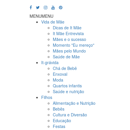
MENU
MENU
Vida de Mãe
Dicas de It Mãe
It Mãe Entrevista
Mães e o sucesso
Momento "Eu mereço"
Mães pelo Mundo
Saúde de Mãe
It-grávida
Chá de Bebê
Enxoval
Moda
Quartos infantis
Saúde e nutrição
Filhos
Alimentação e Nutrição
Bebês
Cultura e Diversão
Educação
Festas