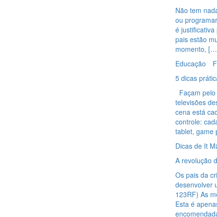
Não tem nada
ou programar 
é justificat
pais estão mu
momento, […
Educação
F
5 dicas práti
Façam pelo m
televisões d
cena está ca
controle: cad
tablet, game 
Dicas de It M
A revolução 
Os pais da cr
desenvolver 
123RF) As me
Esta é apena
encomendada p