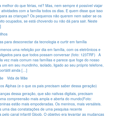
 melhor do que férias, né? Mas, nem sempre é possível viajar
atividades com a família todos os dias. E quem disse que isso
iva para as crianças? Os pequenos não querem nem saber se os
ito ocupados, se está chovendo ou não dá para sair. Neste
]
ilhos
cas para desconectar da tecnologia e curtir em família
enos uma refeição por dia em família, com os eletrônicos e
esligados para que todos possam conversar (foto: 123TRF) A
da vez mais comum nas famílias e parece que foge do nosso
a um em seu mundinho, isolado, ligado ao seu próprio telefone,
portátil ainda […]
ãe
Vida de Mãe
dos Alphas (e o que os pais precisam saber dessa geração)
ianças dessa geração, que são nativas digitais, precisam
uma compreensão mais ampla e aberta do mundo(Foto:
ninas estão mais empoderadas. Os meninos, mais versáteis.
s uma das constatações de uma pesquisa recente
elo canal infantil Gloob. O objetivo era levantar as mudanças