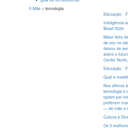
It Mãe
>
tecnologia
Educação
F
Inteligência a
Brasil 2026
Maior feira d
de vez na vida
deixou de se
sobre o futur
Center Norte
Educação
F
Qual a medida
Nos últimos 
tecnologia e d
optam por int
preferem man
— de mãe e 
Cultura e Div
Os 5 melhores