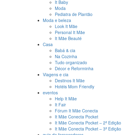
It Baby
Moda
Pediatra de Plantão
Moda e beleza
Look It Mãe
Personal It Mãe
It Mãe Beauté
Casa
Babá & cia
Na Cozinha
Tudo organizado
Décor e Reforminha
Viagens e cia
Destinos It Mãe
Hotéis Mom Friendly
eventos
Help It Mãe
It Fair
Fórum It Mãe Conecta
It Mãe Conecta Pocket
It Mãe Conecta Pocket – 2ª Edição
It Mãe Conecta Pocket – 3ª Edição
guia de fornecedores