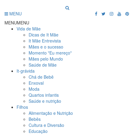
MENU
MENU
MENU
Vida de Mãe
Dicas de It Mãe
It Mãe Entrevista
Mães e o sucesso
Momento "Eu mereço"
Mães pelo Mundo
Saúde de Mãe
It-grávida
Chá de Bebê
Enxoval
Moda
Quartos infantis
Saúde e nutrição
Filhos
Alimentação e Nutrição
Bebês
Cultura e Diversão
Educação