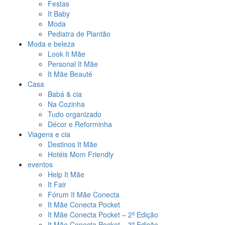
Festas
It Baby
Moda
Pediatra de Plantão
Moda e beleza
Look It Mãe
Personal It Mãe
It Mãe Beauté
Casa
Babá & cia
Na Cozinha
Tudo organizado
Décor e Reforminha
Viagens e cia
Destinos It Mãe
Hotéis Mom Friendly
eventos
Help It Mãe
It Fair
Fórum It Mãe Conecta
It Mãe Conecta Pocket
It Mãe Conecta Pocket – 2ª Edição
It Mãe Conecta Pocket – 3ª Edição