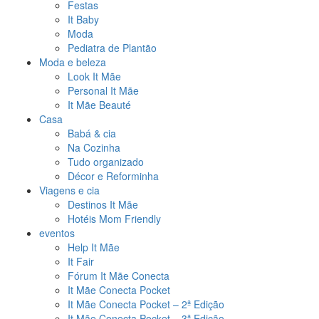
Festas
It Baby
Moda
Pediatra de Plantão
Moda e beleza
Look It Mãe
Personal It Mãe
It Mãe Beauté
Casa
Babá & cia
Na Cozinha
Tudo organizado
Décor e Reforminha
Viagens e cia
Destinos It Mãe
Hotéis Mom Friendly
eventos
Help It Mãe
It Fair
Fórum It Mãe Conecta
It Mãe Conecta Pocket
It Mãe Conecta Pocket – 2ª Edição
It Mãe Conecta Pocket – 3ª Edição