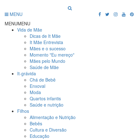
MENU
MENU
MENU
Vida de Mãe
Dicas de It Mãe
It Mãe Entrevista
Mães e o sucesso
Momento "Eu mereço"
Mães pelo Mundo
Saúde de Mãe
It-grávida
Chá de Bebê
Enxoval
Moda
Quartos infantis
Saúde e nutrição
Filhos
Alimentação e Nutrição
Bebês
Cultura e Diversão
Educação