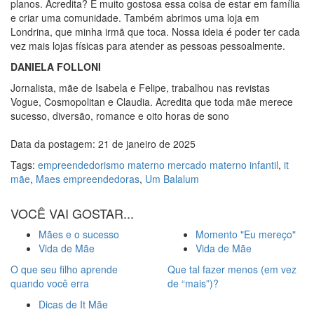
planos. Acredita? É muito gostosa essa coisa de estar em família
e criar uma comunidade. Também abrimos uma loja em
Londrina, que minha irmã que toca. Nossa ideia é poder ter cada
vez mais lojas físicas para atender as pessoas pessoalmente.
DANIELA FOLLONI
Jornalista, mãe de Isabela e Felipe, trabalhou nas revistas
Vogue, Cosmopolitan e Claudia. Acredita que toda mãe merece
sucesso, diversão, romance e oito horas de sono
Data da postagem: 21 de janeiro de 2025
Tags:
empreendedorismo materno mercado materno infantil
,
it
mãe
,
Maes empreendedoras
,
Um Balalum
VOCÊ VAI GOSTAR...
Mães e o sucesso
Momento "Eu mereço"
Vida de Mãe
Vida de Mãe
O que seu filho aprende
Que tal fazer menos (em vez
quando você erra
de “mais”)?
Dicas de It Mãe