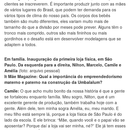
clientes se inscreverem. É importante produzir junto com as mães
de vários lugares do Brasil, que podem ter demanda para os
vários tipos de clima do nosso país. Os corpos dos bebês
também são muito diferentes, eles variam muito mais de
tamanho do que a divisão por meses pode prever. Alguns têm o
tronco mais comprido, outros são mais fininhos ou mais
gordinhos e o desafio está em desenvolver modelagens que se
adaptem a todos.
Em família.
Inauguração da primeira loja física, em São
Paulo. Da esquerda para a direita, Nilton, Marcelo, Camile e
Amélia
(foto: arquivo pessoal)
It Mãe Magazine: Qual a importância do empreendedorismo
materno e paterno na construção da Umbalalum?
Camile:
O que acho muito bonito da nossa história é que a gente
se fortaleceu enquanto família. Meu sogro, Nilton, que é um
excelente gerente de produção, também trabalha hoje com a
gente. Além dele, tem minha sogra Amélia, eu, meu marido. E
meu filho está sempre lá, porque a loja física de São Paulo é do
lado da escola. E ele brinca: “Mãe, quando você e o papai vão se
aposentar? Porque daí a loja vai ser minha, né?” Ele já tem esses