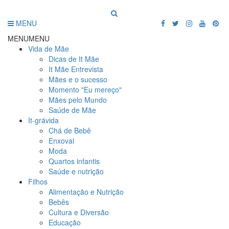
MENU
MENU
MENU
Vida de Mãe
Dicas de It Mãe
It Mãe Entrevista
Mães e o sucesso
Momento "Eu mereço"
Mães pelo Mundo
Saúde de Mãe
It-grávida
Chá de Bebê
Enxoval
Moda
Quartos infantis
Saúde e nutrição
Filhos
Alimentação e Nutrição
Bebês
Cultura e Diversão
Educação