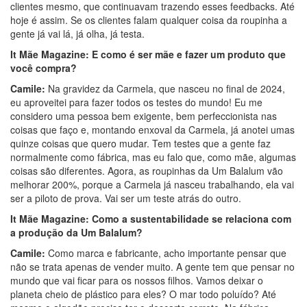
clientes mesmo, que continuavam trazendo esses feedbacks. Até
hoje é assim. Se os clientes falam qualquer coisa da roupinha a
gente já vai lá, já olha, já testa.
It Mãe Magazine: E como é ser mãe e fazer um produto que
você compra?
Camile:
Na gravidez da Carmela, que nasceu no final de 2024,
eu aproveitei para fazer todos os testes do mundo! Eu me
considero uma pessoa bem exigente, bem perfeccionista nas
coisas que faço e, montando enxoval da Carmela, já anotei umas
quinze coisas que quero mudar. Tem testes que a gente faz
normalmente como fábrica, mas eu falo que, como mãe, algumas
coisas são diferentes. Agora, as roupinhas da Um Balalum vão
melhorar 200%, porque a Carmela já nasceu trabalhando, ela vai
ser a piloto de prova. Vai ser um teste atrás do outro.
It Mãe Magazine: Como a sustentabilidade se relaciona com
a produção da Um Balalum?
Camile:
Como marca e fabricante, acho importante pensar que
não se trata apenas de vender muito. A gente tem que pensar no
mundo que vai ficar para os nossos filhos. Vamos deixar o
planeta cheio de plástico para eles? O mar todo poluído? Até