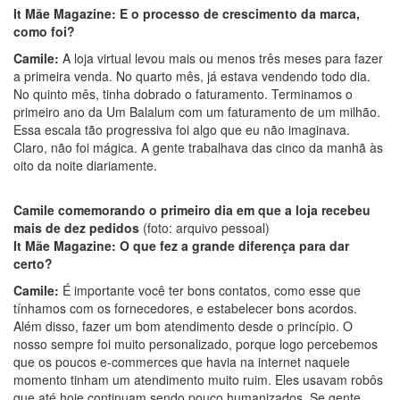
It Mãe Magazine: E o processo de crescimento da marca,
como foi?
Camile:
A loja virtual levou mais ou menos três meses para fazer
a primeira venda. No quarto mês, já estava vendendo todo dia.
No quinto mês, tinha dobrado o faturamento. Terminamos o
primeiro ano da Um Balalum com um faturamento de um milhão.
Essa escala tão progressiva foi algo que eu não imaginava.
Claro, não foi mágica. A gente trabalhava das cinco da manhã às
oito da noite diariamente.
Camile comemorando o primeiro dia em que a loja recebeu
mais de dez pedidos
(foto: arquivo pessoal)
It Mãe Magazine: O que fez a grande diferença para dar
certo?
Camile:
É importante você ter bons contatos, como esse que
tínhamos com os fornecedores, e estabelecer bons acordos.
Além disso, fazer um bom atendimento desde o princípio. O
nosso sempre foi muito personalizado, porque logo percebemos
que os poucos e-commerces que havia na internet naquele
momento tinham um atendimento muito ruim. Eles usavam robôs
que até hoje continuam sendo pouco humanizados. Se gente