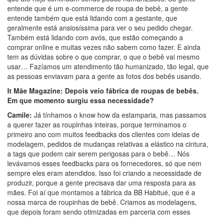
entende que é um e-commerce de roupa de bebê, a gente
entende também que está lidando com a gestante, que
geralmente está ansiosíssima para ver o seu pedido chegar.
Também está lidando com avós, que estão começando a
comprar online e muitas vezes não sabem como fazer. E ainda
tem as dúvidas sobre o que comprar, o que o bebê vai mesmo
usar… Fazíamos um atendimento tão humanizado, tão legal, que
as pessoas enviavam para a gente as fotos dos bebês usando.
It Mãe Magazine: Depois veio fábrica de roupas de bebês.
Em que momento surgiu essa necessidade?
Camile:
Já tínhamos o know how da estamparia, mas passamos
a querer fazer as roupinhas inteiras, porque terminamos o
primeiro ano com muitos feedbacks dos clientes com ideias de
modelagem, pedidos de mudanças relativas a elástico na cintura,
a tags que podem cair serem perigosas para o bebê… Nós
levávamos esses feedbacks para os fornecedores, só que nem
sempre eles eram atendidos. Isso foi criando a necessidade de
produzir, porque a gente precisava dar uma resposta para as
mães. Foi aí que montamos a fábrica da BB Habitué, que é a
nossa marca de roupinhas de bebê. Criamos as modelagens,
que depois foram sendo otimizadas em parceria com esses