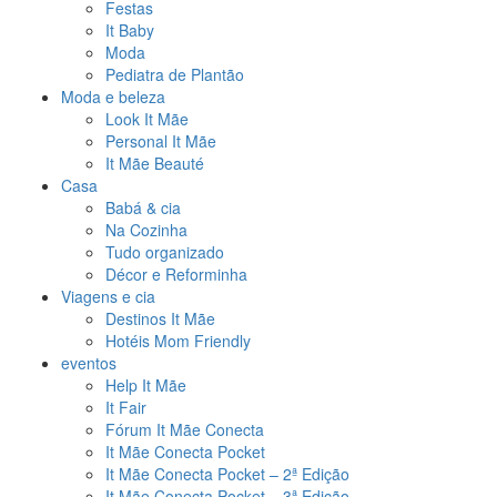
Festas
It Baby
Moda
Pediatra de Plantão
Moda e beleza
Look It Mãe
Personal It Mãe
It Mãe Beauté
Casa
Babá & cia
Na Cozinha
Tudo organizado
Décor e Reforminha
Viagens e cia
Destinos It Mãe
Hotéis Mom Friendly
eventos
Help It Mãe
It Fair
Fórum It Mãe Conecta
It Mãe Conecta Pocket
It Mãe Conecta Pocket – 2ª Edição
It Mãe Conecta Pocket – 3ª Edição