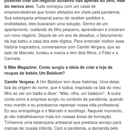
possível criar um negócio lucrativo não apenas do zero, mas
do menos zero
. Tudo começou com um casal de
empreendedores que foram afetados em cheio pela pandemia.
Sua estamparia artesanal parou de receber pedidos e,
endividados, eles buscaram uma solução. Dentro de um
apartamento, cuidando do filho pequeno, aprenderam e iniciaram
um novo negócio. Depois de um ano de desafios, o faturamento
da loja bateu a casa dos sete dígitos. Para entender melhor essa
história inspiradora, conversamos com Camile Vergara, que ao
lado de Marcelo, fundou a marca e tem dois filhos, o Fidel e a
Carmela.
It Mãe Magazine: Como surgiu a ideia de criar a loja de
roupas de bebês Um Balalum?
Camile Vergara:
A Um Balalum tem duas histórias. Uma delas
fala da origem do nome, que é lúdica, inspirada na fala do meu
filho ao ver um balão e dizer: “Mãe, olha, um balalum!”. A outra
conta como a empresa surgiu no contexto da pandemia, quando
meu marido e eu precisamos repensar nossa vida profissional.
Eu sou antropóloga e o Marcelo é sociólogo. Naquele momento,
já não trabalhávamos mais em nossas áreas de formação.
Tínhamos uma estamparia artesanal que prestava serviço para
marcas de roupas infantis. Com a pandemia, a demanda pelo