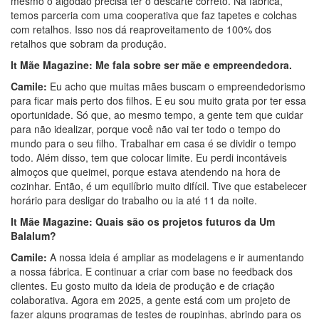
mesmo o algodão precisa ter o descarte correto. Na fábrica,
temos parceria com uma cooperativa que faz tapetes e colchas
com retalhos. Isso nos dá reaproveitamento de 100% dos
retalhos que sobram da produção.
It Mãe Magazine:
Me fala sobre ser mãe e empreendedora.
Camile:
Eu acho que muitas mães buscam o empreendedorismo
para ficar mais perto dos filhos. E eu sou muito grata por ter essa
oportunidade. Só que, ao mesmo tempo, a gente tem que cuidar
para não idealizar, porque você não vai ter todo o tempo do
mundo para o seu filho. Trabalhar em casa é se dividir o tempo
todo. Além disso, tem que colocar limite. Eu perdi incontáveis
almoços que queimei, porque estava atendendo na hora de
cozinhar. Então, é um equilíbrio muito difícil. Tive que estabelecer
horário para desligar do trabalho ou ia até 11 da noite.
It Mãe Magazine: Quais são os projetos futuros da Um
Balalum?
Camile:
A nossa ideia é ampliar as modelagens e ir aumentando
a nossa fábrica. E continuar a criar com base no feedback dos
clientes. Eu gosto muito da ideia de produção e de criação
colaborativa. Agora em 2025, a gente está com um projeto de
fazer alguns programas de testes de roupinhas, abrindo para os