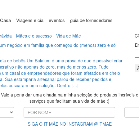
Casa
Viagens e cia
eventos
guia de fornecedores
grávida
Mães e o sucesso
Vida de Mãe
C
um negócio em família que começou do (menos) zero e só
E
 loja de bebês Um Balalum é uma prova de que é possível criar
ucrativo não apenas do zero, mas do menos zero. Tudo
um casal de empreendedores que foram afetados em cheio
a. Sua estamparia artesanal parou de receber pedidos e,
 eles buscaram uma solução. Dentro […]
Vale a pena dar uma olhada na minha seleção de produtos incríveis e
serviços que facilitam sua vida de mãe ;)
SIGA O IT MÃE NO INSTAGRAM @ITMAE