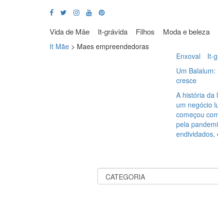
Vida de Mãe
It-grávida
Filhos
Moda e beleza
It Mãe
>
Maes empreendedoras
Enxoval
It-
Um Balalum: 
cresce
A história da
um negócio l
começou com 
pela pandemi
endividados,