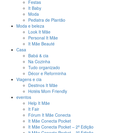
Festas
It Baby
Moda
Pediatra de Plantão
Moda e beleza
Look It Mãe
Personal It Mãe
It Mãe Beauté
Casa
Babá & cia
Na Cozinha
Tudo organizado
Décor e Reforminha
Viagens e cia
Destinos It Mãe
Hotéis Mom Friendly
eventos
Help It Mãe
It Fair
Fórum It Mãe Conecta
It Mãe Conecta Pocket
It Mãe Conecta Pocket – 2ª Edição
It Mãe Conecta Pocket – 3ª Edição