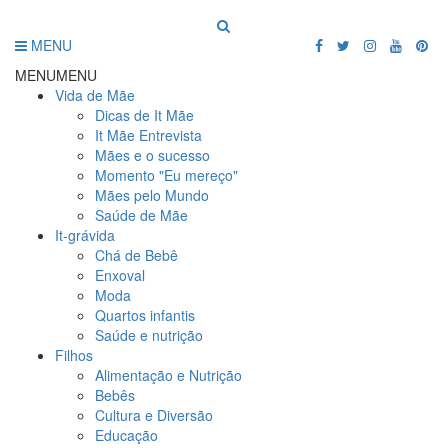
MENU
MENU
MENU
Vida de Mãe
Dicas de It Mãe
It Mãe Entrevista
Mães e o sucesso
Momento "Eu mereço"
Mães pelo Mundo
Saúde de Mãe
It-grávida
Chá de Bebê
Enxoval
Moda
Quartos infantis
Saúde e nutrição
Filhos
Alimentação e Nutrição
Bebês
Cultura e Diversão
Educação