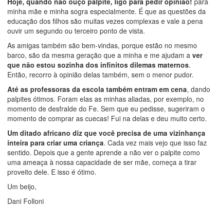
Hoje, quando não ouço palpite, ligo para pedir opinião!
para
minha mãe e minha sogra especialmente. É que as questões da
educação dos filhos são muitas vezes complexas e vale a pena
ouvir um segundo ou terceiro ponto de vista.
As amigas também são bem-vindas, porque estão no mesmo
barco, são da mesma geração que a minha e me ajudam a
ver
que não estou sozinha dos infinitos dilemas maternos
.
Então, recorro à opinião delas também, sem o menor pudor.
Até as professoras da escola também entram em cena
, dando
palpites ótimos. Foram elas as minhas aliadas, por exemplo, no
momento de desfralde do Fe. Sem que eu pedisse, sugeriram o
momento de comprar as cuecas! Fui na delas e deu muito certo.
Um ditado africano diz que você precisa de uma vizinhança
inteira para criar uma criança
. Cada vez mais vejo que isso faz
sentido. Depois que a gente aprende a não ver o palpite como
uma ameaça à nossa capacidade de ser mãe, começa a tirar
proveito dele. E isso é ótimo.
Um beijo,
Dani Folloni