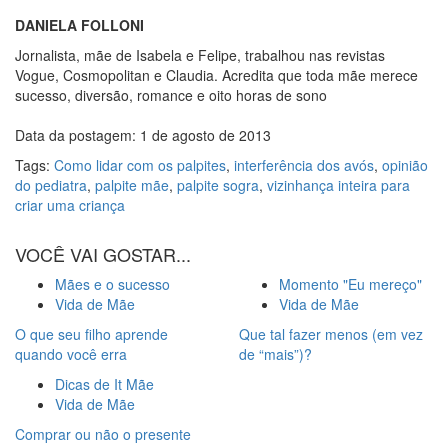
DANIELA FOLLONI
Jornalista, mãe de Isabela e Felipe, trabalhou nas revistas
Vogue, Cosmopolitan e Claudia. Acredita que toda mãe merece
sucesso, diversão, romance e oito horas de sono
Data da postagem: 1 de agosto de 2013
Tags:
Como lidar com os palpites
,
interferência dos avós
,
opinião
do pediatra
,
palpite mãe
,
palpite sogra
,
vizinhança inteira para
criar uma criança
VOCÊ VAI GOSTAR...
Mães e o sucesso
Momento "Eu mereço"
Vida de Mãe
Vida de Mãe
O que seu filho aprende
Que tal fazer menos (em vez
quando você erra
de “mais”)?
Dicas de It Mãe
Vida de Mãe
Comprar ou não o presente