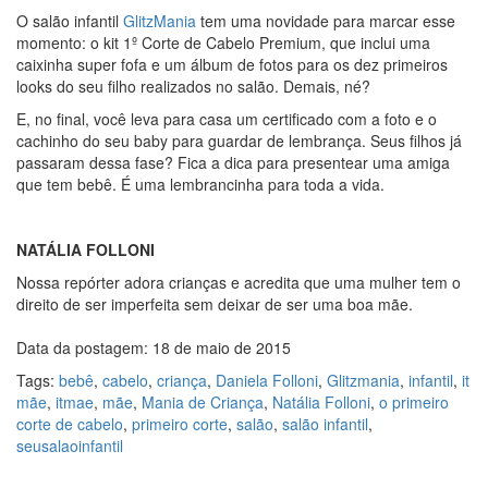
O salão infantil
GlitzMania
tem uma novidade para marcar esse
momento: o kit 1º Corte de Cabelo Premium, que inclui uma
caixinha super fofa e um álbum de fotos para os dez primeiros
looks do seu filho realizados no salão. Demais, né?
E, no final, você leva para casa um certificado com a foto e o
cachinho do seu baby para guardar de lembrança. Seus filhos já
passaram dessa fase? Fica a dica para presentear uma amiga
que tem bebê. É uma lembrancinha para toda a vida.
NATÁLIA FOLLONI
Nossa repórter adora crianças e acredita que uma mulher tem o
direito de ser imperfeita sem deixar de ser uma boa mãe.
Data da postagem: 18 de maio de 2015
Tags:
bebê
,
cabelo
,
criança
,
Daniela Folloni
,
Glitzmania
,
infantil
,
it
mãe
,
itmae
,
mãe
,
Mania de Criança
,
Natália Folloni
,
o primeiro
corte de cabelo
,
primeiro corte
,
salão
,
salão infantil
,
seusalaoinfantil