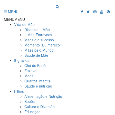
MENU
MENU
MENU
Vida de Mãe
Dicas de It Mãe
It Mãe Entrevista
Mães e o sucesso
Momento "Eu mereço"
Mães pelo Mundo
Saúde de Mãe
It-grávida
Chá de Bebê
Enxoval
Moda
Quartos infantis
Saúde e nutrição
Filhos
Alimentação e Nutrição
Bebês
Cultura e Diversão
Educação