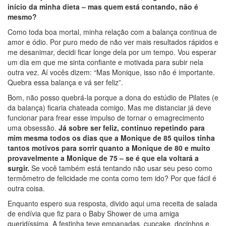
início da minha dieta – mas quem está contando, não é
mesmo?
Como toda boa mortal, minha relação com a balança continua de
amor e ódio. Por puro medo de não ver mais resultados rápidos e
me desanimar, decidi ficar longe dela por um tempo. Vou esperar
um dia em que me sinta confiante e motivada para subir nela
outra vez. Aí vocês dizem: “Mas Monique, isso não é importante.
Quebra essa balança e vá ser feliz”.
Bom, não posso quebrá-la porque a dona do estúdio de Pilates (e
da balança) ficaria chateada comigo. Mas me distanciar já deve
funcionar para frear esse impulso de tornar o emagrecimento
uma obsessão.
Já sobre ser feliz, continuo repetindo para
mim mesma todos os dias que a Monique de 85 quilos tinha
tantos motivos para sorrir quanto a Monique de 80 e muito
provavelmente a Monique de 75 – se é que ela voltará a
surgir.
Se você também está tentando não usar seu peso como
termômetro de felicidade me conta como tem ido? Por que fácil é
outra coisa.
Enquanto espero sua resposta, divido aqui uma receita de salada
de endívia que fiz para o Baby Shower de uma amiga
queridíssima. A festinha teve empanadas, cupcake, docinhos e,