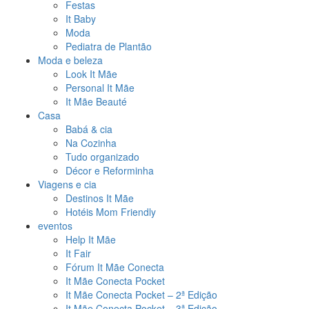
Festas
It Baby
Moda
Pediatra de Plantão
Moda e beleza
Look It Mãe
Personal It Mãe
It Mãe Beauté
Casa
Babá & cia
Na Cozinha
Tudo organizado
Décor e Reforminha
Viagens e cia
Destinos It Mãe
Hotéis Mom Friendly
eventos
Help It Mãe
It Fair
Fórum It Mãe Conecta
It Mãe Conecta Pocket
It Mãe Conecta Pocket – 2ª Edição
It Mãe Conecta Pocket – 3ª Edição