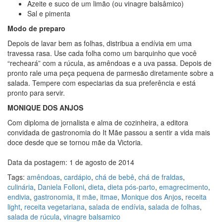
Azeite e suco de um limão (ou vinagre balsâmico)
Sal e pimenta
Modo de preparo
Depois de lavar bem as folhas, distribua a endívia em uma
travessa rasa. Use cada folha como um barquinho que você
“recheará” com a rúcula, as amêndoas e a uva passa. Depois de
pronto rale uma peça pequena de parmesão diretamente sobre a
salada. Tempere com especiarias da sua preferência e está
pronto para servir.
MONIQUE DOS ANJOS
Com diploma de jornalista e alma de cozinheira, a editora
convidada de gastronomia do It Mãe passou a sentir a vida mais
doce desde que se tornou mãe da Victoria.
Data da postagem: 1 de agosto de 2014
Tags:
amêndoas
,
cardápio
,
chá de bebê
,
chá de fraldas
,
culinária
,
Daniela Folloni
,
dieta
,
dieta pós-parto
,
emagrecimento
,
endivia
,
gastronomia
,
it mãe
,
itmae
,
Monique dos Anjos
,
receita
light
,
receita vegetariana
,
salada de endívia
,
salada de folhas
,
salada de rúcula
,
vinagre balsamico