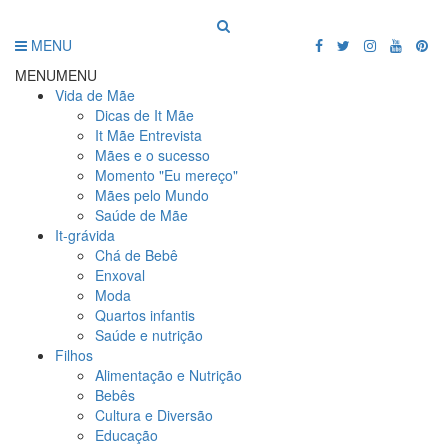
MENU
MENU
MENU
Vida de Mãe
Dicas de It Mãe
It Mãe Entrevista
Mães e o sucesso
Momento "Eu mereço"
Mães pelo Mundo
Saúde de Mãe
It-grávida
Chá de Bebê
Enxoval
Moda
Quartos infantis
Saúde e nutrição
Filhos
Alimentação e Nutrição
Bebês
Cultura e Diversão
Educação