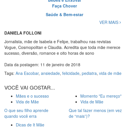
Bebês e Enxoval
Faça Chover
Saúde & Bem-estar
VER MAIS
DANIELA FOLLONI
Jornalista, mãe de Isabela e Felipe, trabalhou nas revistas
Vogue, Cosmopolitan e Claudia. Acredita que toda mãe merece
sucesso, diversão, romance e oito horas de sono
Data da postagem: 11 de janeiro de 2018
Tags:
Ana Escobar
,
ansiedade
,
felicidade
,
pediatra
,
vida de mãe
VOCÊ VAI GOSTAR...
Mães e o sucesso
Momento "Eu mereço"
Vida de Mãe
Vida de Mãe
O que seu filho aprende
Que tal fazer menos (em vez
quando você erra
de “mais”)?
Dicas de It Mãe