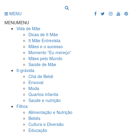
MENU
MENU
MENU
Vida de Mãe
Dicas de It Mãe
It Mãe Entrevista
Mães e o sucesso
Momento "Eu mereço"
Mães pelo Mundo
Saúde de Mãe
It-grávida
Chá de Bebê
Enxoval
Moda
Quartos infantis
Saúde e nutrição
Filhos
Alimentação e Nutrição
Bebês
Cultura e Diversão
Educação