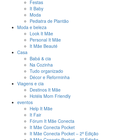
Festas
It Baby
Moda
Pediatra de Plantão
Moda e beleza
Look It Mãe
Personal It Mãe
It Mãe Beauté
Casa
Babá & cia
Na Cozinha
Tudo organizado
Décor e Reforminha
Viagens e cia
Destinos It Mãe
Hotéis Mom Friendly
eventos
Help It Mãe
It Fair
Fórum It Mãe Conecta
It Mãe Conecta Pocket
It Mãe Conecta Pocket – 2ª Edição
It Mãe Conecta Pocket – 3ª Edição