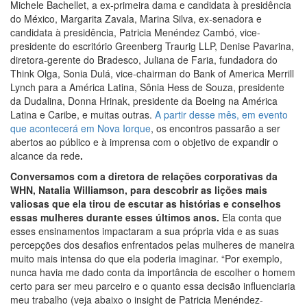
Michele Bachellet, a ex-primeira dama e candidata à presidência
do México, Margarita Zavala, Marina Silva, ex-senadora e
candidata à presidência, Patricia Menéndez Cambó, vice-
presidente do escritório Greenberg Traurig LLP, Denise Pavarina,
diretora-gerente do Bradesco, Juliana de Faria, fundadora do
Think Olga, Sonia Dulá, vice-chairman do Bank of America Merrill
Lynch para a América Latina, Sônia Hess de Souza, presidente
da Dudalina, Donna Hrinak, presidente da Boeing na América
Latina e Caribe, e muitas outras.
A partir desse mês, em evento
que acontecerá em Nova Iorque
, os encontros passarão a ser
abertos ao público e à imprensa com o objetivo de expandir o
alcance da rede
.
Conversamos com a diretora de relações corporativas da
WHN, Natalia Williamson, para descobrir as lições mais
valiosas que ela tirou de escutar as histórias e conselhos
essas mulheres durante esses últimos anos.
Ela conta que
esses ensinamentos impactaram a sua própria vida e as suas
percepções dos desafios enfrentados pelas mulheres de maneira
muito mais intensa do que ela poderia imaginar. “Por exemplo,
nunca havia me dado conta da importância de escolher o homem
certo para ser meu parceiro e o quanto essa decisão influenciaria
meu trabalho (veja abaixo o insight de Patricia Menéndez-