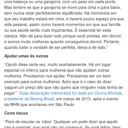
uma balança ou uma gangorra, com um peso em cada ponta.
Mas lembre-se que a gangorra se move para cima e para baixo,
sem nunca estar perfeitamente equilibrada. Há momentos em
que seu trabalho estará em cima, e haverá pouco espaço pra sua
vida pessoal, assim como haverá momentos em que sua família
ou sua saúde serão mais importantes. É essencial ter essa
clareza. Não dá para fazer tudo porque você precisa, sim dormir,
e somos muito melhores quando conseguimos dormir. Portanto,
quando bater a vontade de ser perfeita, deixa-a de lado.”
Ajudar umas às outras
“Oprah disse certa vez, muito acertadamente. Há um lugar
especial no inferno para mulheres que não ajudam outras
mulheres. Precisamos nos ajudar. Precisamos ser um bom
exemplo para outras mulheres. Acho que é o caso de dizer:
‘paguei um preço alto que não quero que ninguém mais tenha de
pagar’”.
Essa declaração memorável foi dada por Donna Khrinak,
presidente da Boeing Brasil
, em março de 2015, após o evento
da WHN que aconteceu em São Paulo.
Corra riscos
“Pare de escutar os ‘nãos’. Qualquer um pode dizer que aquilo
não é possível, que você não vai conseguir. Se você falhar, bem,