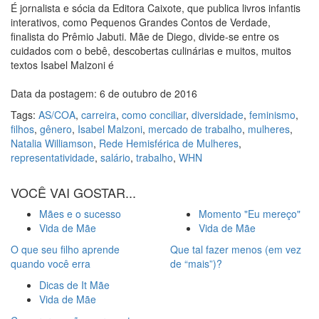
É jornalista e sócia da Editora Caixote, que publica livros infantis
interativos, como Pequenos Grandes Contos de Verdade,
finalista do Prêmio Jabuti. Mãe de Diego, divide-se entre os
cuidados com o bebê, descobertas culinárias e muitos, muitos
textos Isabel Malzoni é
Data da postagem: 6 de outubro de 2016
Tags:
AS/COA
,
carreira
,
como conciliar
,
diversidade
,
feminismo
,
filhos
,
gênero
,
Isabel Malzoni
,
mercado de trabalho
,
mulheres
,
Natalia Williamson
,
Rede Hemisférica de Mulheres
,
representatividade
,
salário
,
trabalho
,
WHN
VOCÊ VAI GOSTAR...
Mães e o sucesso
Momento "Eu mereço"
Vida de Mãe
Vida de Mãe
O que seu filho aprende
Que tal fazer menos (em vez
quando você erra
de “mais”)?
Dicas de It Mãe
Vida de Mãe