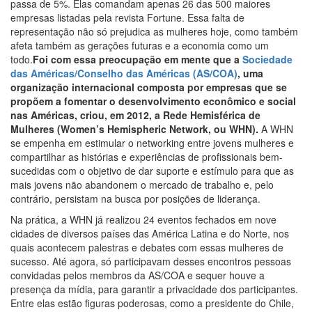
passa de 5%. Elas comandam apenas 26 das 500 maiores
empresas listadas pela revista Fortune. Essa falta de
representação não só prejudica as mulheres hoje, como também
afeta também as gerações futuras e a economia como um
todo.
Foi com essa preocupação em mente que a
Sociedade
das Américas/Conselho das Américas (AS/COA)
, uma
organização internacional composta por empresas que se
propõem a fomentar o desenvolvimento econômico e social
nas Américas, criou, em 2012, a Rede Hemisférica de
Mulheres (Women’s Hemispheric Network, ou WHN).
A WHN
se empenha em estimular o networking entre jovens mulheres e
compartilhar as histórias e experiências de profissionais bem-
sucedidas com o objetivo de dar suporte e estímulo para que as
mais jovens não abandonem o mercado de trabalho e, pelo
contrário, persistam na busca por posições de liderança.
Na prática, a WHN já realizou 24 eventos fechados em nove
cidades de diversos países das América Latina e do Norte, nos
quais acontecem palestras e debates com essas mulheres de
sucesso. Até agora, só participavam desses encontros pessoas
convidadas pelos membros da AS/COA e sequer houve a
presença da mídia, para garantir a privacidade dos participantes.
Entre elas estão figuras poderosas, como a presidente do Chile,