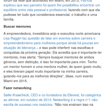
fórum da rede que aconteceu em Miami, em 2013,
Patrícia
explicou que seu parceiro foi quem lhe possibilitou encontrar um
equilíbrio entre vida pessoal e profissional
, fazendo com que ela
pudesse ter tudo que considerava essencial, o trabalho e uma
família.
Buscar mentores
A empreendedora, investidora-anjo e executiva norte-americana
Lisa Raggiri faz questão de falar em eventos sobre carreira e
empreendedorismo para mulheres porque ainda há poucas em
situação de liderança
– e isso pode interferir nas escolhas e
conquistas da próxima geração. Ela acredita que é importante ter
mentores, mas alerta: “Sempre busquei mentores de ambos
gêneros, sem distinção, é isso foi importante para mim. Tenho
um mentor homem e uma mentora mulher, de quem gosto muito,
e eles tiveram papel muito importante na minha carreira,
guiando-me para as melhores direções”, disse, num evento
Miami em 2015.
Fazer networking
Sallie Krawcheck, CEO e co-fundadora da Ellevest, foi categórica
ao afirmar, em outubro de 2013: Networking é a regra n°1 não-
escrita de sucesso nos negócios
. “Não nos ensinam isso na