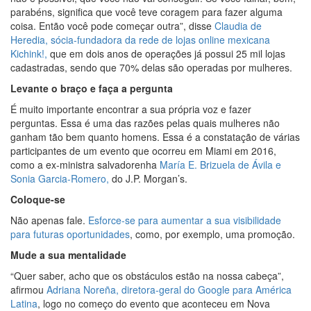
parabéns, significa que você teve coragem para fazer alguma
coisa. Então você pode começar outra”, disse
Claudia de
Heredia, sócia-fundadora da rede de lojas online mexicana
Kichink!,
que em dois anos de operações já possui 25 mil lojas
cadastradas, sendo que 70% delas são operadas por mulheres.
Levante o braço e faça a pergunta
É muito importante encontrar a sua própria voz e fazer
perguntas. Essa é uma das razões pelas quais mulheres não
ganham tão bem quanto homens. Essa é a constatação de várias
participantes de um evento que ocorreu em Miami em 2016,
como a ex-ministra salvadorenha
María E. Brizuela de Ávila e
Sonia Garcia-Romero,
do J.P. Morgan’s.
Coloque-se
Não apenas fale.
Esforce-se para aumentar a sua visibilidade
para futuras oportunidades
, como, por exemplo, uma promoção.
Mude a sua mentalidade
“Quer saber, acho que os obstáculos estão na nossa cabeça”,
afirmou
Adriana Noreña, diretora-geral do Google para América
Latina
, logo no começo do evento que aconteceu em Nova