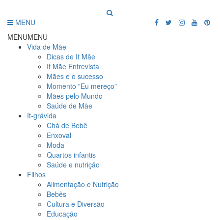
MENU
MENU
MENU
Vida de Mãe
Dicas de It Mãe
It Mãe Entrevista
Mães e o sucesso
Momento "Eu mereço"
Mães pelo Mundo
Saúde de Mãe
It-grávida
Chá de Bebê
Enxoval
Moda
Quartos infantis
Saúde e nutrição
Filhos
Alimentação e Nutrição
Bebês
Cultura e Diversão
Educação