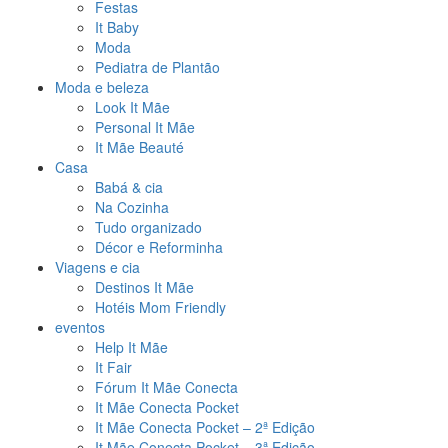
Festas
It Baby
Moda
Pediatra de Plantão
Moda e beleza
Look It Mãe
Personal It Mãe
It Mãe Beauté
Casa
Babá & cia
Na Cozinha
Tudo organizado
Décor e Reforminha
Viagens e cia
Destinos It Mãe
Hotéis Mom Friendly
eventos
Help It Mãe
It Fair
Fórum It Mãe Conecta
It Mãe Conecta Pocket
It Mãe Conecta Pocket – 2ª Edição
It Mãe Conecta Pocket – 3ª Edição