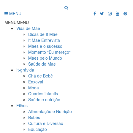
MENU
MENU
MENU
Vida de Mãe
Dicas de It Mãe
It Mãe Entrevista
Mães e o sucesso
Momento "Eu mereço"
Mães pelo Mundo
Saúde de Mãe
It-grávida
Chá de Bebê
Enxoval
Moda
Quartos infantis
Saúde e nutrição
Filhos
Alimentação e Nutrição
Bebês
Cultura e Diversão
Educação