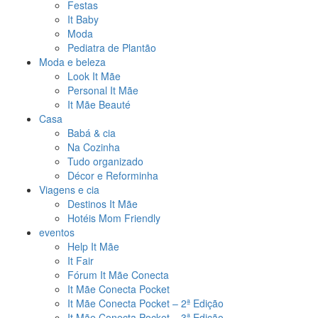
Festas
It Baby
Moda
Pediatra de Plantão
Moda e beleza
Look It Mãe
Personal It Mãe
It Mãe Beauté
Casa
Babá & cia
Na Cozinha
Tudo organizado
Décor e Reforminha
Viagens e cia
Destinos It Mãe
Hotéis Mom Friendly
eventos
Help It Mãe
It Fair
Fórum It Mãe Conecta
It Mãe Conecta Pocket
It Mãe Conecta Pocket – 2ª Edição
It Mãe Conecta Pocket – 3ª Edição