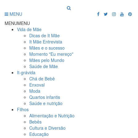
MENU
MENU
MENU
Vida de Mãe
Dicas de It Mãe
It Mãe Entrevista
Mães e o sucesso
Momento "Eu mereço"
Mães pelo Mundo
Saúde de Mãe
It-grávida
Chá de Bebê
Enxoval
Moda
Quartos infantis
Saúde e nutrição
Filhos
Alimentação e Nutrição
Bebês
Cultura e Diversão
Educação