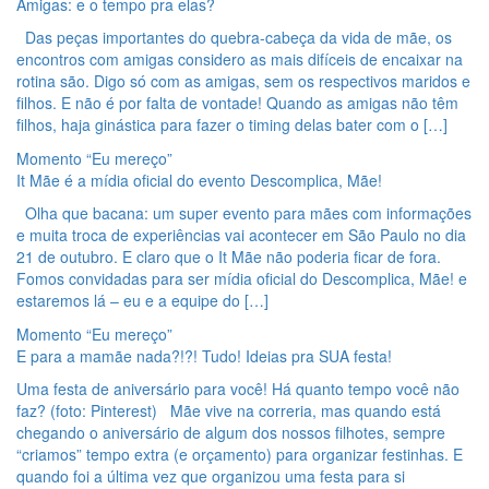
Amigas: e o tempo pra elas?
Das peças importantes do quebra-cabeça da vida de mãe, os
encontros com amigas considero as mais difíceis de encaixar na
rotina são. Digo só com as amigas, sem os respectivos maridos e
filhos. E não é por falta de vontade! Quando as amigas não têm
filhos, haja ginástica para fazer o timing delas bater com o […]
Momento “Eu mereço”
It Mãe é a mídia oficial do evento Descomplica, Mãe!
Olha que bacana: um super evento para mães com informações
e muita troca de experiências vai acontecer em São Paulo no dia
21 de outubro. E claro que o It Mãe não poderia ficar de fora.
Fomos convidadas para ser mídia oficial do Descomplica, Mãe! e
estaremos lá – eu e a equipe do […]
Momento “Eu mereço”
E para a mamãe nada?!?! Tudo! Ideias pra SUA festa!
Uma festa de aniversário para você! Há quanto tempo você não
faz? (foto: Pinterest) Mãe vive na correria, mas quando está
chegando o aniversário de algum dos nossos filhotes, sempre
“criamos” tempo extra (e orçamento) para organizar festinhas. E
quando foi a última vez que organizou uma festa para si