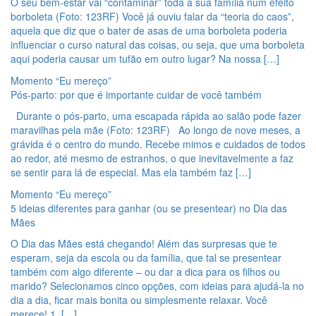
O seu bem-estar vai “contaminar” toda a sua família num efeito
borboleta (Foto: 123RF) Você já ouviu falar da “teoria do caos”,
aquela que diz que o bater de asas de uma borboleta poderia
influenciar o curso natural das coisas, ou seja, que uma borboleta
aqui poderia causar um tufão em outro lugar? Na nossa […]
Momento “Eu mereço”
Pós-parto: por que é importante cuidar de você também
Durante o pós-parto, uma escapada rápida ao salão pode fazer
maravilhas pela mãe (Foto: 123RF) Ao longo de nove meses, a
grávida é o centro do mundo. Recebe mimos e cuidados de todos
ao redor, até mesmo de estranhos, o que inevitavelmente a faz
se sentir para lá de especial. Mas ela também faz […]
Momento “Eu mereço”
5 ideias diferentes para ganhar (ou se presentear) no Dia das
Mães
O Dia das Mães está chegando! Além das surpresas que te
esperam, seja da escola ou da família, que tal se presentear
também com algo diferente – ou dar a dica para os filhos ou
marido? Selecionamos cinco opções, com ideias para ajudá-la no
dia a dia, ficar mais bonita ou simplesmente relaxar. Você
merece! 1. […]