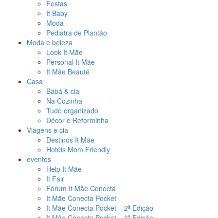
Festas
It Baby
Moda
Pediatra de Plantão
Moda e beleza
Look It Mãe
Personal It Mãe
It Mãe Beauté
Casa
Babá & cia
Na Cozinha
Tudo organizado
Décor e Reforminha
Viagens e cia
Destinos It Mãe
Hotéis Mom Friendly
eventos
Help It Mãe
It Fair
Fórum It Mãe Conecta
It Mãe Conecta Pocket
It Mãe Conecta Pocket – 2ª Edição
It Mãe Conecta Pocket – 3ª Edição