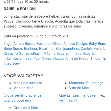
a 03/11, das 10 às 20 horas.
DANIELA FOLLONI
Jornalista, mãe de Isabela e Felipe, trabalhou nas revistas
Vogue, Cosmopolitan e Claudia. Acredita que toda mãe merece
sucesso, diversão, romance e oito horas de sono
Data da postagem: 30 de outubro de 2013
Tags:
Abra a Boca e Feche os Olhos
,
Ameise Design
,
Baby Bum
,
Bébé Sucre
,
Bonheur
,
Bossinha
,
Box Joanninha
,
Daniela Folloni
,
Dress To Go
,
Escolhas It Mãe na Baby Bum
,
feira Baby Bum
,
it
mãe
,
Kastanheira
,
Publi Vídeo
,
Raquel Almeida Prado
,
Tinok
,
Tip
Toey Joey
VOCÊ VAI GOSTAR...
Mães e o sucesso
Momento "Eu mereço"
Vida de Mãe
Vida de Mãe
O que seu filho aprende
Que tal fazer menos (em vez
quando você erra
de “mais”)?
Dicas de It Mãe