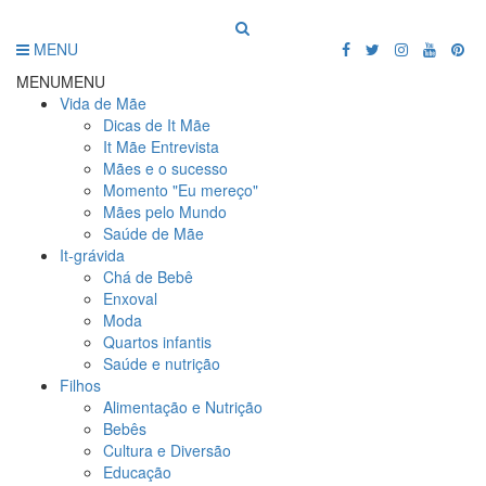
MENU
MENU
MENU
Vida de Mãe
Dicas de It Mãe
It Mãe Entrevista
Mães e o sucesso
Momento "Eu mereço"
Mães pelo Mundo
Saúde de Mãe
It-grávida
Chá de Bebê
Enxoval
Moda
Quartos infantis
Saúde e nutrição
Filhos
Alimentação e Nutrição
Bebês
Cultura e Diversão
Educação