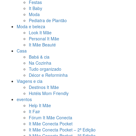
Festas
It Baby
Moda
Pediatra de Plantão
Moda e beleza
Look It Mãe
Personal It Mãe
It Mãe Beauté
Casa
Babá & cia
Na Cozinha
Tudo organizado
Décor e Reforminha
Viagens e cia
Destinos It Mãe
Hotéis Mom Friendly
eventos
Help It Mãe
It Fair
Fórum It Mãe Conecta
It Mãe Conecta Pocket
It Mãe Conecta Pocket – 2ª Edição
It Mãe Conecta Pocket – 3ª Edição