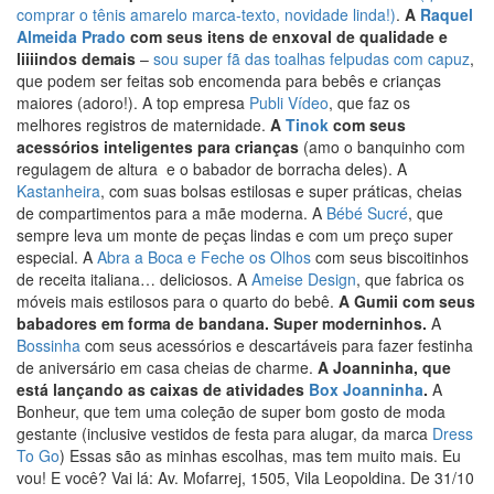
comprar o tênis amarelo marca-texto, novidade linda!)
.
A
Raquel
Almeida Prado
com seus itens de enxoval de qualidade e
liiiindos demais
–
sou super fã das toalhas felpudas com capuz
,
que podem ser feitas sob encomenda para bebês e crianças
maiores (adoro!). A top empresa
Publi Vídeo
, que faz os
melhores registros de maternidade.
A
Tinok
com seus
acessórios inteligentes para crianças
(amo o banquinho com
regulagem de altura e o babador de borracha deles). A
Kastanheira
, com suas bolsas estilosas e super práticas, cheias
de compartimentos para a mãe moderna. A
Bébé Sucré
, que
sempre leva um monte de peças lindas e com um preço super
especial. A
Abra a Boca e Feche os Olhos
com seus biscoitinhos
de receita italiana… deliciosos. A
Ameise Design
, que fabrica os
móveis mais estilosos para o quarto do bebê.
A Gumii com seus
babadores em forma de bandana. Super moderninhos.
A
Bossinha
com seus acessórios e descartáveis para fazer festinha
de aniversário em casa cheias de charme.
A Joanninha, que
está lançando as caixas de atividades
Box Joanninha
.
A
Bonheur, que tem uma coleção de super bom gosto de moda
gestante (inclusive vestidos de festa para alugar, da marca
Dress
To Go
) Essas são as minhas escolhas, mas tem muito mais. Eu
vou! E você? Vai lá: Av. Mofarrej, 1505, Vila Leopoldina. De 31/10