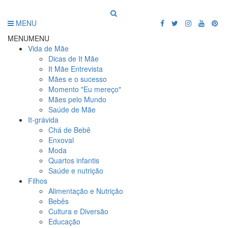
MENU
MENU
MENU
Vida de Mãe
Dicas de It Mãe
It Mãe Entrevista
Mães e o sucesso
Momento "Eu mereço"
Mães pelo Mundo
Saúde de Mãe
It-grávida
Chá de Bebê
Enxoval
Moda
Quartos infantis
Saúde e nutrição
Filhos
Alimentação e Nutrição
Bebês
Cultura e Diversão
Educação