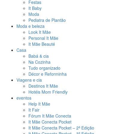
Festas
It Baby
Moda
Pediatra de Plantão
Moda e beleza
Look It Mãe
Personal It Mãe
It Mãe Beauté
Casa
Babá & cia
Na Cozinha
Tudo organizado
Décor e Reforminha
Viagens e cia
Destinos It Mãe
Hotéis Mom Friendly
eventos
Help It Mãe
It Fair
Fórum It Mãe Conecta
It Mãe Conecta Pocket
It Mãe Conecta Pocket – 2ª Edição
It Mãe Conecta Pocket – 3ª Edição