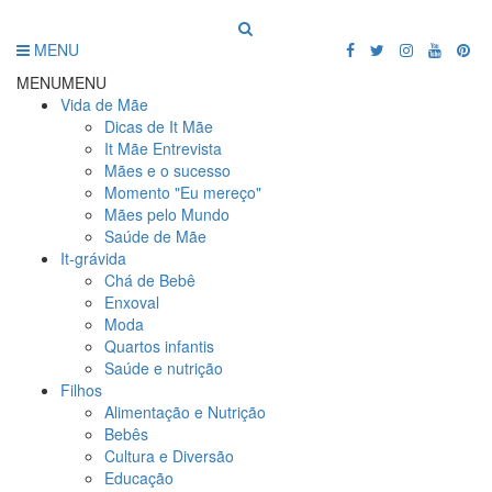
MENU
MENU
MENU
Vida de Mãe
Dicas de It Mãe
It Mãe Entrevista
Mães e o sucesso
Momento "Eu mereço"
Mães pelo Mundo
Saúde de Mãe
It-grávida
Chá de Bebê
Enxoval
Moda
Quartos infantis
Saúde e nutrição
Filhos
Alimentação e Nutrição
Bebês
Cultura e Diversão
Educação