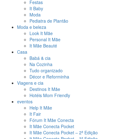
Festas
It Baby
Moda
Pediatra de Plantão
Moda e beleza
Look It Mãe
Personal It Mãe
It Mãe Beauté
Casa
Babá & cia
Na Cozinha
Tudo organizado
Décor e Reforminha
Viagens e cia
Destinos It Mãe
Hotéis Mom Friendly
eventos
Help It Mãe
It Fair
Fórum It Mãe Conecta
It Mãe Conecta Pocket
It Mãe Conecta Pocket – 2ª Edição
It Mãe Conecta Pocket – 3ª Edição