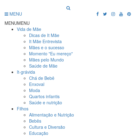
MENU
MENU
MENU
Vida de Mãe
Dicas de It Mãe
It Mãe Entrevista
Mães e o sucesso
Momento "Eu mereço"
Mães pelo Mundo
Saúde de Mãe
It-grávida
Chá de Bebê
Enxoval
Moda
Quartos infantis
Saúde e nutrição
Filhos
Alimentação e Nutrição
Bebês
Cultura e Diversão
Educação