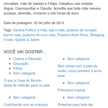
Jornalista, mãe de Isabela e Felipe, trabalhou nas revistas
Vogue, Cosmopolitan e Claudia. Acredita que toda mãe merece
sucesso, diversão, romance e oito horas de sono
Data da postagem: 25 de julho de 2013
Tags:
Daniela Folloni
,
it mãe
,
loja it mãe
,
pulseira de coração
banho rose
,
pulseira de ouro rose
,
Pulseira Heart Rose
,
Shopping
it mãe
,
Sophie & Juliete
VOCÊ VAI GOSTAR...
Cultura e Diversão
Sem categoria
Educação
Sem stress com a pele de
Filhos
verão: como prevenir a acne
Sem categoria
solar
O que a Copa do Mundo
Sem categoria
deixa de reflexão para os pais
Primavera tropical
Sem categoria
Sem categoria
Cozinhando com as crianças
Pulseiras para todo dia