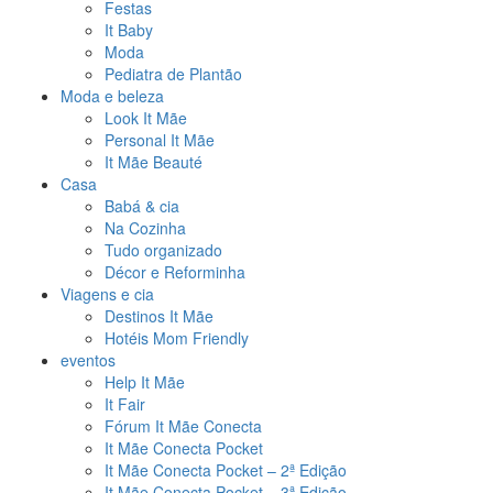
Festas
It Baby
Moda
Pediatra de Plantão
Moda e beleza
Look It Mãe
Personal It Mãe
It Mãe Beauté
Casa
Babá & cia
Na Cozinha
Tudo organizado
Décor e Reforminha
Viagens e cia
Destinos It Mãe
Hotéis Mom Friendly
eventos
Help It Mãe
It Fair
Fórum It Mãe Conecta
It Mãe Conecta Pocket
It Mãe Conecta Pocket – 2ª Edição
It Mãe Conecta Pocket – 3ª Edição