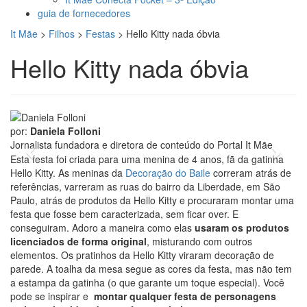
guia de fornecedores
It Mãe
>
Filhos
>
Festas
>
Hello Kitty nada óbvia
Hello Kitty nada óbvia
foto: divulgação
por:
Daniela Folloni
Jornalista fundadora e diretora de conteúdo do Portal It Mãe
Previous
Next
Esta festa foi criada para uma menina de 4 anos, fã da gatinha
Hello Kitty. As meninas da
Decoração do Baile
correram atrás de
referências, varreram as ruas do bairro da Liberdade, em São
Paulo, atrás de produtos da Hello Kitty e procuraram montar uma
festa que fosse bem caracterizada, sem ficar over. E
conseguiram. Adoro a maneira como elas
usaram os produtos
licenciados de forma original
, misturando com outros
elementos. Os pratinhos da Hello Kitty viraram decoração de
parede. A toalha da mesa segue as cores da festa, mas não tem
a estampa da gatinha (o que garante um toque especial). Você
pode se inspirar e
montar qualquer festa de personagens