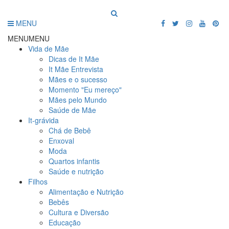
MENU
MENU
MENU
Vida de Mãe
Dicas de It Mãe
It Mãe Entrevista
Mães e o sucesso
Momento "Eu mereço"
Mães pelo Mundo
Saúde de Mãe
It-grávida
Chá de Bebê
Enxoval
Moda
Quartos infantis
Saúde e nutrição
Filhos
Alimentação e Nutrição
Bebês
Cultura e Diversão
Educação