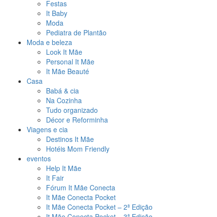
Festas
It Baby
Moda
Pediatra de Plantão
Moda e beleza
Look It Mãe
Personal It Mãe
It Mãe Beauté
Casa
Babá & cia
Na Cozinha
Tudo organizado
Décor e Reforminha
Viagens e cia
Destinos It Mãe
Hotéis Mom Friendly
eventos
Help It Mãe
It Fair
Fórum It Mãe Conecta
It Mãe Conecta Pocket
It Mãe Conecta Pocket – 2ª Edição
It Mãe Conecta Pocket – 3ª Edição