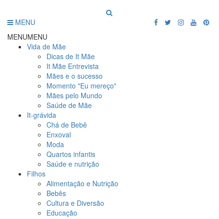
MENU
MENU
MENU
Vida de Mãe
Dicas de It Mãe
It Mãe Entrevista
Mães e o sucesso
Momento "Eu mereço"
Mães pelo Mundo
Saúde de Mãe
It-grávida
Chá de Bebê
Enxoval
Moda
Quartos infantis
Saúde e nutrição
Filhos
Alimentação e Nutrição
Bebês
Cultura e Diversão
Educação