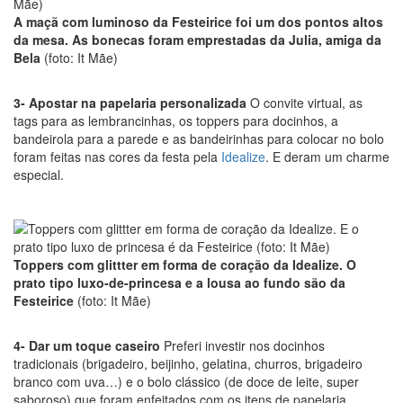
A maçã com luminoso da Festeirice foi um dos pontos altos
da mesa. As bonecas foram emprestadas da Julia, amiga da
Bela
(foto: It Mãe)
3- Apostar na papelaria personalizada
O convite virtual, as
tags para as lembrancinhas, os toppers para docinhos, a
bandeirola para a parede e as bandeirinhas para colocar no bolo
foram feitas nas cores da festa pela
Idealize
. E deram um charme
especial.
Toppers com glittter em forma de coração da Idealize. O
prato tipo luxo-de-princesa e a lousa ao fundo são da
Festeirice
(foto: It Mãe)
4- Dar um toque caseiro
Preferi investir nos docinhos
tradicionais (brigadeiro, beijinho, gelatina, churros, brigadeiro
branco com uva…) e o bolo clássico (de doce de leite, super
saboroso) que foram enfeitados com os itens de papelaria