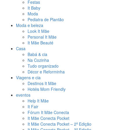
Festas
It Baby
Moda
Pediatra de Plantão
Moda e beleza
Look It Mãe
Personal It Mãe
It Mãe Beauté
Casa
Babá & cia
Na Cozinha
Tudo organizado
Décor e Reforminha
Viagens e cia
Destinos It Mãe
Hotéis Mom Friendly
eventos
Help It Mãe
It Fair
Fórum It Mãe Conecta
It Mãe Conecta Pocket
It Mãe Conecta Pocket – 2ª Edição
It Mãe Conecta Pocket – 3ª Edição