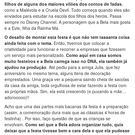
filhos de alguns dos maiores vilões dos contos de fadas
,
como a Malévola e a Cruela Devil. Tudo começa quando eles são
enviados para estudar na escola dos filhos dos heróis. Passa
sempre no Disney Channel. A personagem que a Bela mais gosta
é a Evie, filha da Rainha Má.
O desafio de montar esta festa é que não tem taaaanta coisa
ainda feita com o tema.
Então, tivemos que colocar a
criatividade para funcionar e recorrer a empresas que fizessem
um serviço mais personalizado.
Como aqui em casa somos
muito festeiros e a Bela carrega isso no DNA, ela também já
ajudou na produção
. Até pediu para a amiga Julia, que fez
aniversário no mesmo tema, alguns itens de decoração
emprestados. Uma graça ver a pequena saindo cheia de sacolas
da casa da amiga, toda orgulhosa de estar fazendo a festa com
as próprias mãos. Sim, ela está crescendo (e puxando a mãe…
adorooooo)!!
Acho que uma das partes mais bacanas da festa é a preparação
(assim, a comemoração dura mais que as clássicas 4 horas de
festinha) . Por isso, faço questão de que as crianças se
envolvam.
Como sei que a Bela adora organizar tudo, quis
deixar que a festa tivesse bem a cara dela e que ela pudesse