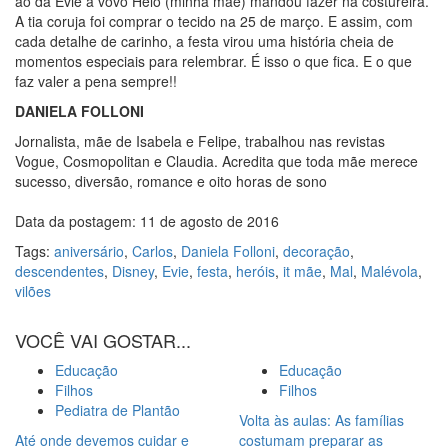
ao da Evie a vovó Helo (minha mãe) mandou fazer na costureira.
A tia coruja foi comprar o tecido na 25 de março. E assim, com
cada detalhe de carinho, a festa virou uma história cheia de
momentos especiais para relembrar. É isso o que fica. E o que
faz valer a pena sempre!!
DANIELA FOLLONI
Jornalista, mãe de Isabela e Felipe, trabalhou nas revistas
Vogue, Cosmopolitan e Claudia. Acredita que toda mãe merece
sucesso, diversão, romance e oito horas de sono
Data da postagem: 11 de agosto de 2016
Tags:
aniversário
,
Carlos
,
Daniela Folloni
,
decoração
,
descendentes
,
Disney
,
Evie
,
festa
,
heróis
,
it mãe
,
Mal
,
Malévola
,
vilões
VOCÊ VAI GOSTAR...
Educação
Educação
Filhos
Filhos
Pediatra de Plantão
Volta às aulas: As famílias
Até onde devemos cuidar e
costumam preparar as