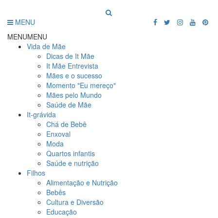
MENU
MENU
MENU
Vida de Mãe
Dicas de It Mãe
It Mãe Entrevista
Mães e o sucesso
Momento "Eu mereço"
Mães pelo Mundo
Saúde de Mãe
It-grávida
Chá de Bebê
Enxoval
Moda
Quartos infantis
Saúde e nutrição
Filhos
Alimentação e Nutrição
Bebês
Cultura e Diversão
Educação