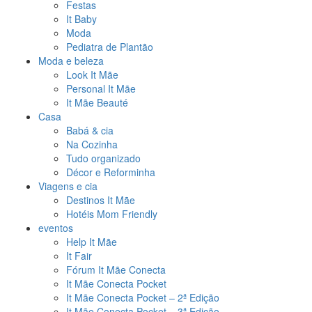
Festas
It Baby
Moda
Pediatra de Plantão
Moda e beleza
Look It Mãe
Personal It Mãe
It Mãe Beauté
Casa
Babá & cia
Na Cozinha
Tudo organizado
Décor e Reforminha
Viagens e cia
Destinos It Mãe
Hotéis Mom Friendly
eventos
Help It Mãe
It Fair
Fórum It Mãe Conecta
It Mãe Conecta Pocket
It Mãe Conecta Pocket – 2ª Edição
It Mãe Conecta Pocket – 3ª Edição