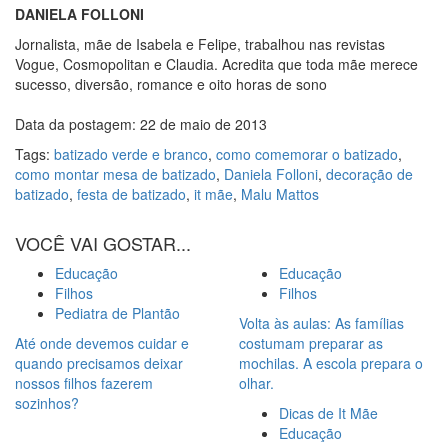
DANIELA FOLLONI
Jornalista, mãe de Isabela e Felipe, trabalhou nas revistas
Vogue, Cosmopolitan e Claudia. Acredita que toda mãe merece
sucesso, diversão, romance e oito horas de sono
Data da postagem: 22 de maio de 2013
Tags:
batizado verde e branco
,
como comemorar o batizado
,
como montar mesa de batizado
,
Daniela Folloni
,
decoração de
batizado
,
festa de batizado
,
it mãe
,
Malu Mattos
VOCÊ VAI GOSTAR...
Educação
Educação
Filhos
Filhos
Pediatra de Plantão
Volta às aulas: As famílias
Até onde devemos cuidar e
costumam preparar as
quando precisamos deixar
mochilas. A escola prepara o
nossos filhos fazerem
olhar.
sozinhos?
Dicas de It Mãe
Educação