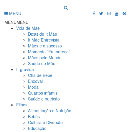
MENU
MENU
MENU
Vida de Mãe
Dicas de It Mãe
It Mãe Entrevista
Mães e o sucesso
Momento "Eu mereço"
Mães pelo Mundo
Saúde de Mãe
It-grávida
Chá de Bebê
Enxoval
Moda
Quartos infantis
Saúde e nutrição
Filhos
Alimentação e Nutrição
Bebês
Cultura e Diversão
Educação