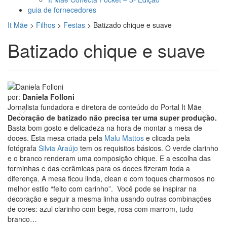
guia de fornecedores
It Mãe
>
Filhos
>
Festas
>
Batizado chique e suave
Batizado chique e suave
foto: Silvia Araujo
por:
Daniela Folloni
Jornalista fundadora e diretora de conteúdo do Portal It Mãe
Previous
Next
Decoração de batizado não precisa ter uma super produção.
Basta bom gosto e delicadeza na hora de montar a mesa de
doces. Esta mesa criada pela
Malu Mattos
e clicada pela
fotógrafa
Silvia Araújo
tem os requisitos básicos. O verde clarinho
e o branco renderam uma composição chique. E a escolha das
forminhas e das cerâmicas para os doces fizeram toda a
diferença. A mesa ficou linda, clean e com toques charmosos no
melhor estilo “feito com carinho”. Você pode se inspirar na
decoração e seguir a mesma linha usando outras combinações
de cores: azul clarinho com bege, rosa com marrom, tudo
branco…