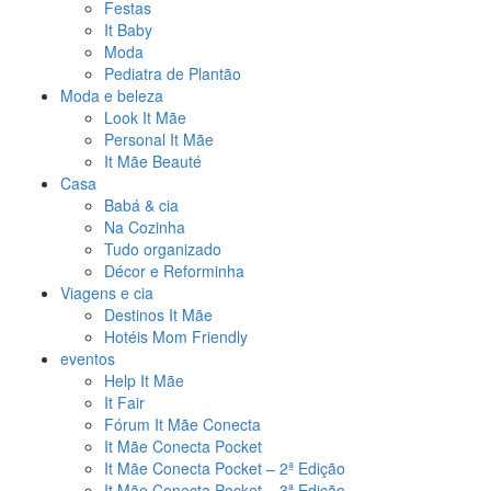
Festas
It Baby
Moda
Pediatra de Plantão
Moda e beleza
Look It Mãe
Personal It Mãe
It Mãe Beauté
Casa
Babá & cia
Na Cozinha
Tudo organizado
Décor e Reforminha
Viagens e cia
Destinos It Mãe
Hotéis Mom Friendly
eventos
Help It Mãe
It Fair
Fórum It Mãe Conecta
It Mãe Conecta Pocket
It Mãe Conecta Pocket – 2ª Edição
It Mãe Conecta Pocket – 3ª Edição