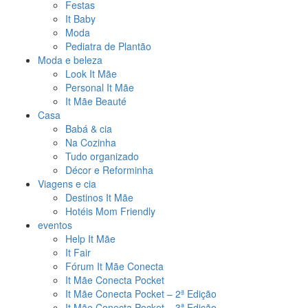
Festas
It Baby
Moda
Pediatra de Plantão
Moda e beleza
Look It Mãe
Personal It Mãe
It Mãe Beauté
Casa
Babá & cia
Na Cozinha
Tudo organizado
Décor e Reforminha
Viagens e cia
Destinos It Mãe
Hotéis Mom Friendly
eventos
Help It Mãe
It Fair
Fórum It Mãe Conecta
It Mãe Conecta Pocket
It Mãe Conecta Pocket – 2ª Edição
It Mãe Conecta Pocket – 3ª Edição