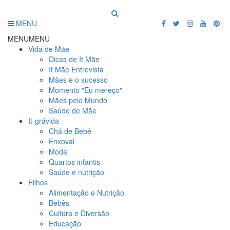
MENU
MENU
MENU
Vida de Mãe
Dicas de It Mãe
It Mãe Entrevista
Mães e o sucesso
Momento "Eu mereço"
Mães pelo Mundo
Saúde de Mãe
It-grávida
Chá de Bebê
Enxoval
Moda
Quartos infantis
Saúde e nutrição
Filhos
Alimentação e Nutrição
Bebês
Cultura e Diversão
Educação