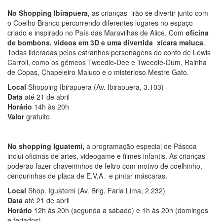
No Shopping Ibirapuera,
as crianças irão se divertir junto com
o Coelho Branco percorrendo diferentes lugares no espaço
criado e inspirado no País das Maravilhas de Alice. Com
oficina
de bombons,
vídeos em 3D e uma divertida xícara maluca
.
Todas lideradas pelos estranhos personagens do conto de Lewis
Carroll, como os gêmeos Tweedle-Dee e Tweedle-Dum, Rainha
de Copas, Chapeleiro Maluco e o misterioso Mestre Gato.
Local
Shopping Ibirapuera (Av. Ibirapuera, 3.103)
Data
até 21 de abril
Horário
14h às 20h
Valor
gratuito
No shopping Iguatemi
,
a programação especial de Páscoa
inclui oficinas de artes, videogame e filmes infantis. As crianças
poderão fazer chaveirinhos de feltro com motivo de coelhinho,
cenourinhas de placa de E.V.A. e pintar máscaras.
Local
Shop. Iguatemi (Av. Brig. Faria Lima, 2.232)
Data
até 21 de abril
Horário
12h às 20h (segunda a sábado) e 1h às 20h (domingos
e feriados)