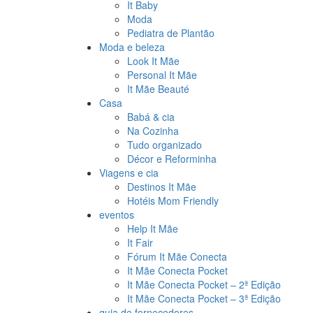
It Baby
Moda
Pediatra de Plantão
Moda e beleza
Look It Mãe
Personal It Mãe
It Mãe Beauté
Casa
Babá & cia
Na Cozinha
Tudo organizado
Décor e Reforminha
Viagens e cia
Destinos It Mãe
Hotéis Mom Friendly
eventos
Help It Mãe
It Fair
Fórum It Mãe Conecta
It Mãe Conecta Pocket
It Mãe Conecta Pocket – 2ª Edição
It Mãe Conecta Pocket – 3ª Edição
guia de fornecedores