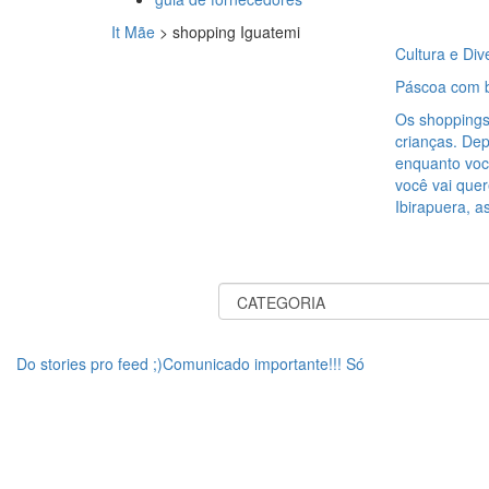
It Mãe
>
shopping Iguatemi
Cultura e Div
Páscoa com b
Os shoppings
crianças. Dep
enquanto você
você vai que
Ibirapuera, a
Do stories pro feed ;)Comunicado importante!!! Só