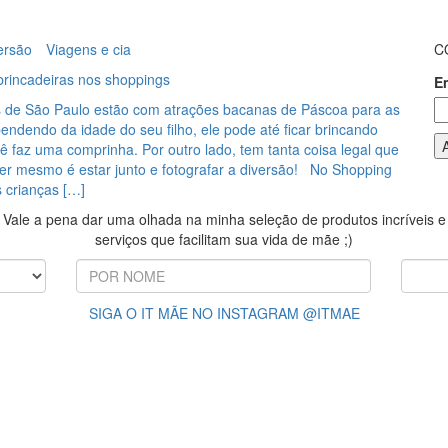
ersão
Viagens e cia
C
rincadeiras nos shoppings
E
 de São Paulo estão com atrações bacanas de Páscoa para as
endendo da idade do seu filho, ele pode até ficar brincando
 faz uma comprinha. Por outro lado, tem tanta coisa legal que
rer mesmo é estar junto e fotografar a diversão! No Shopping
s crianças […]
Vale a pena dar uma olhada na minha seleção de produtos incríveis e
serviços que facilitam sua vida de mãe ;)
SIGA O IT MÃE NO INSTAGRAM @ITMAE