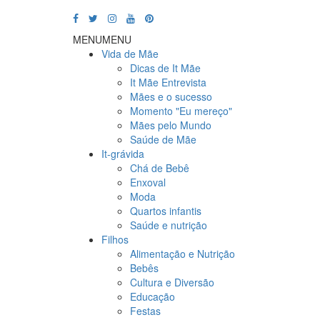
MENU
MENU
Vida de Mãe
Dicas de It Mãe
It Mãe Entrevista
Mães e o sucesso
Momento "Eu mereço"
Mães pelo Mundo
Saúde de Mãe
It-grávida
Chá de Bebê
Enxoval
Moda
Quartos infantis
Saúde e nutrição
Filhos
Alimentação e Nutrição
Bebês
Cultura e Diversão
Educação
Festas