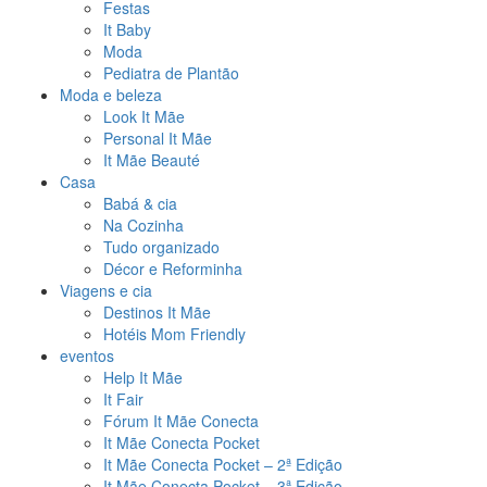
Festas
It Baby
Moda
Pediatra de Plantão
Moda e beleza
Look It Mãe
Personal It Mãe
It Mãe Beauté
Casa
Babá & cia
Na Cozinha
Tudo organizado
Décor e Reforminha
Viagens e cia
Destinos It Mãe
Hotéis Mom Friendly
eventos
Help It Mãe
It Fair
Fórum It Mãe Conecta
It Mãe Conecta Pocket
It Mãe Conecta Pocket – 2ª Edição
It Mãe Conecta Pocket – 3ª Edição