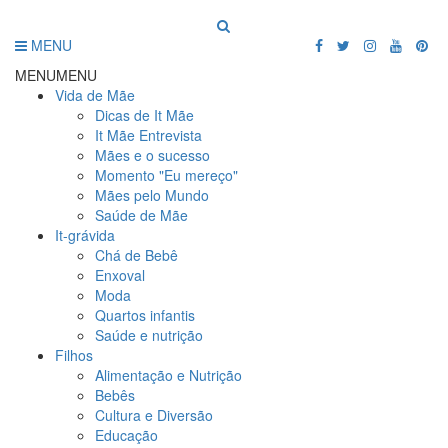
MENU
MENU
MENU
Vida de Mãe
Dicas de It Mãe
It Mãe Entrevista
Mães e o sucesso
Momento "Eu mereço"
Mães pelo Mundo
Saúde de Mãe
It-grávida
Chá de Bebê
Enxoval
Moda
Quartos infantis
Saúde e nutrição
Filhos
Alimentação e Nutrição
Bebês
Cultura e Diversão
Educação