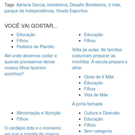
Tags:
Adriana Garcia
,
bombeiros
,
Desafio Bombeiros
,
it mãe
,
parque da Independência
,
Virada Esportiva
VOCÊ VAI GOSTAR...
Educação
Educação
Filhos
Filhos
Pediatra de Plantão
Volta às aulas: As famílias
Até onde devemos cuidar e
costumam preparar as
quando precisamos deixar
mochilas. A escola prepara o
nossos filhos fazerem
olhar.
sozinhos?
Dicas de It Mãe
Educação
Filhos
Vida de Mãe
A porta fechada
Alimentação e Nutrição
Cultura e Diversão
Filhos
Educação
Filhos
O cardápio kids e o momento
Sem categoria
em que a comida de criança