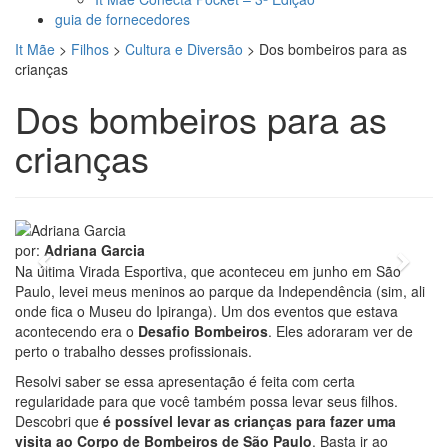
guia de fornecedores
It Mãe
>
Filhos
>
Cultura e Diversão
>
Dos bombeiros para as
crianças
Dos bombeiros para as
crianças
foto: divulgação
por:
Adriana Garcia
Previous
Next
Na última Virada Esportiva, que aconteceu em junho em São
Paulo, levei meus meninos ao parque da Independência (sim, ali
onde fica o Museu do Ipiranga). Um dos eventos que estava
acontecendo era o
Desafio Bombeiros
. Eles adoraram ver de
perto o trabalho desses profissionais.
Resolvi saber se essa apresentação é feita com certa
regularidade para que você também possa levar seus filhos.
Descobri que
é possível levar as crianças para fazer uma
visita ao Corpo de Bombeiros de São Paulo
. Basta ir ao