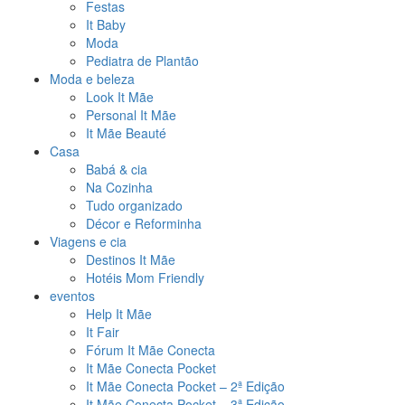
Festas
It Baby
Moda
Pediatra de Plantão
Moda e beleza
Look It Mãe
Personal It Mãe
It Mãe Beauté
Casa
Babá & cia
Na Cozinha
Tudo organizado
Décor e Reforminha
Viagens e cia
Destinos It Mãe
Hotéis Mom Friendly
eventos
Help It Mãe
It Fair
Fórum It Mãe Conecta
It Mãe Conecta Pocket
It Mãe Conecta Pocket – 2ª Edição
It Mãe Conecta Pocket – 3ª Edição