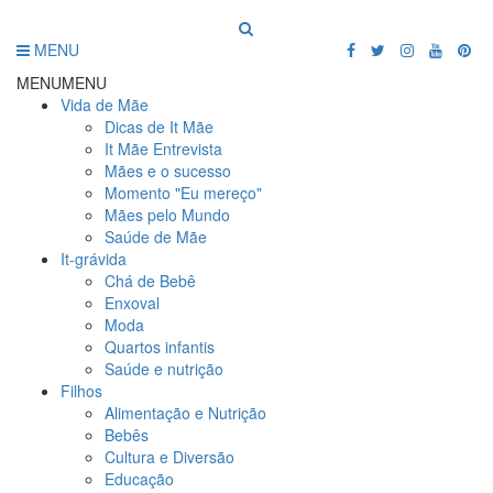
MENU
MENU
MENU
Vida de Mãe
Dicas de It Mãe
It Mãe Entrevista
Mães e o sucesso
Momento "Eu mereço"
Mães pelo Mundo
Saúde de Mãe
It-grávida
Chá de Bebê
Enxoval
Moda
Quartos infantis
Saúde e nutrição
Filhos
Alimentação e Nutrição
Bebês
Cultura e Diversão
Educação