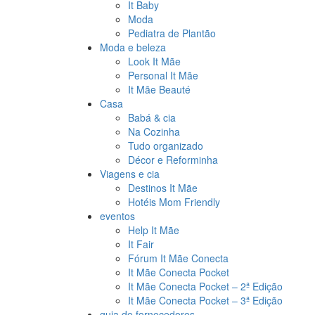
It Baby
Moda
Pediatra de Plantão
Moda e beleza
Look It Mãe
Personal It Mãe
It Mãe Beauté
Casa
Babá & cia
Na Cozinha
Tudo organizado
Décor e Reforminha
Viagens e cia
Destinos It Mãe
Hotéis Mom Friendly
eventos
Help It Mãe
It Fair
Fórum It Mãe Conecta
It Mãe Conecta Pocket
It Mãe Conecta Pocket – 2ª Edição
It Mãe Conecta Pocket – 3ª Edição
guia de fornecedores