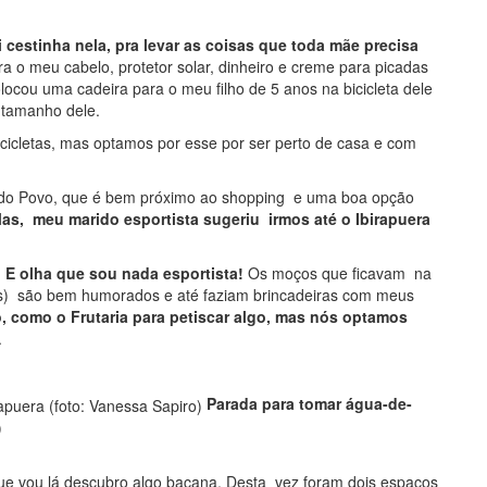
cestinha nela, pra levar as coisas que toda mãe precisa
ra o meu cabelo, protetor solar, dinheiro e creme para picadas
colocou uma cadeira para o meu filho de 5 anos na bicicleta dele
o tamanho dele.
icicletas, mas optamos por esse por ser perto de casa e com
ue do Povo, que é bem próximo ao shopping e uma boa opção
as, meu marido esportista sugeriu irmos até o Ibirapuera
. E olha que sou nada esportista!
Os moços que ficavam na
as) são bem humorados e até faziam brincadeiras com meus
to, como o Frutaria para petiscar algo, mas nós optamos
.
Parada para tomar água-de-
)
 que vou lá descubro algo bacana. Desta vez foram dois espaços