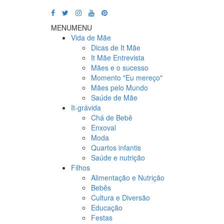
MENU
MENU
Vida de Mãe
Dicas de It Mãe
It Mãe Entrevista
Mães e o sucesso
Momento "Eu mereço"
Mães pelo Mundo
Saúde de Mãe
It-grávida
Chá de Bebê
Enxoval
Moda
Quartos infantis
Saúde e nutrição
Filhos
Alimentação e Nutrição
Bebês
Cultura e Diversão
Educação
Festas