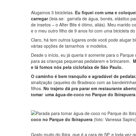
Alugamos 3 bicicletas.
Eu fiquei com uma e coloquei 
carregar
(leia-se: garrafa de água, bonés, elástico pa
de insetos – o After Bite é ótimo, aliás). Meu marido 
e o meu outro filho de 9 anos foi com uma bicicleta d
Claro, há tem outros lugares onde você pode alugar b
várias opções de tamanhos e modelos.
Desde o início, eu já queria ir somente para o Parq
para as crianças pequenas pedalarem e brincarem.
M
e lá fomos nós pela ciclofaixa de São Paulo.
O caminho é bem tranquilo e agradável de pedalar
sinalização (aqueles do Bradesco com as bandeirinh
filhos.
No trajeto dá pra parar em restaurante aber
tomar uma água-de-coco no Parque do Ibirapuera
coco no Parque do Ibirapuera
(foto: Vanessa Sapiro
Gosto muito do Ibira, que é a cara de SP, e toda vez