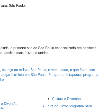
riana, São Paulo.
ekids, o primeiro site de São Paulo especializado em passeios
 famílias mais felizes e unidas!
,
espaço ao ar livre São Paulo
,
it mãe
,
itmae
,
o que fazer com
alugar bicicleta em São Paulo
,
Parque do Ibirapuera
,
programa
iro
Cultura e Diversão
 e Diversão
A Feira do Livro: programa para
ção