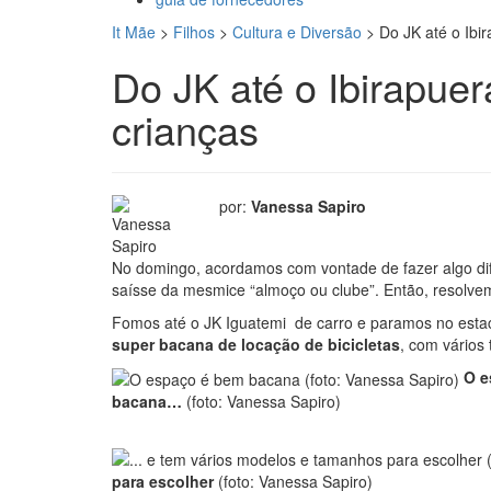
It Mãe
>
Filhos
>
Cultura e Diversão
>
Do JK até o Ibir
Do JK até o Ibirapuer
crianças
por:
Vanessa Sapiro
No domingo, acordamos com vontade de fazer algo dif
saísse da mesmice “almoço ou clube”. Então, resolvem
Fomos até o JK Iguatemi de carro e paramos no est
super bacana de locação de bicicletas
, com vários
O e
bacana…
(foto: Vanessa Sapiro)
para escolher
(foto: Vanessa Sapiro)