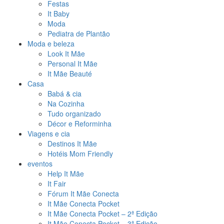
Festas
It Baby
Moda
Pediatra de Plantão
Moda e beleza
Look It Mãe
Personal It Mãe
It Mãe Beauté
Casa
Babá & cia
Na Cozinha
Tudo organizado
Décor e Reforminha
Viagens e cia
Destinos It Mãe
Hotéis Mom Friendly
eventos
Help It Mãe
It Fair
Fórum It Mãe Conecta
It Mãe Conecta Pocket
It Mãe Conecta Pocket – 2ª Edição
It Mãe Conecta Pocket – 3ª Edição