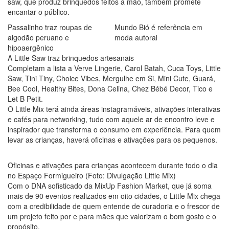
saw, que produz brinquedos feitos à mão, também promete
encantar o público.
Passalinho traz roupas de
Mundo Bió é referência em
algodão peruano e
moda autoral
hipoaergênico
A Little Saw traz brinquedos artesanais
Completam a lista a Verve Lingerie, Carol Batah, Cuca Toys, Little
Saw, Tini Tiny, Choice Vibes, Mergulhe em Si, Mini Cute, Guará,
Bee Cool, Healthy Bites, Dona Celina, Chez Bébé Decor, Tico e
Let B Petit.
O Little Mix terá ainda áreas instagramáveis, ativações interativas
e cafés para networking, tudo com aquele ar de encontro leve e
inspirador que transforma o consumo em experiência. Para quem
levar as crianças, haverá oficinas e ativações para os pequenos.
Oficinas e ativações para crianças acontecem durante todo o dia
no Espaço Formigueiro (Foto: Divulgação Little Mix)
Com o DNA sofisticado da MixUp Fashion Market, que já soma
mais de 90 eventos realizados em oito cidades, o Little Mix chega
com a credibilidade de quem entende de curadoria e o frescor de
um projeto feito por e para mães que valorizam o bom gosto e o
propósito.