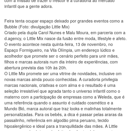
com a missão de trazer o frescor e a curadoria ao mercado
infantil que a gente adora.
Feira tenta ocupar espaço deixado por grandes eventos como a
Bubble (Foto: divulgação Little Mix)
Criado pela dupla Carol Nunes e Malu Moura, em parceria com a
d.agency, o Little Mix nasce da fusão entre moda, lifestyle e afeto.
O evento acontece nesta quinta-feira, 13 de novembro, no
Espaço Formigueiro, na Vila Olímpia, um endereço lúdico e
acolhedor que promete ser o cenário perfeito para unir mães,
filhos e marcas autorais num dia inteiro de experiências, com
abertura prevista das 10h às 20h.
O Little Mix promete ser uma vitrine de novidades, inclusive om
novas marcas ainda pouco conhecidas. A curadoria privilegia
marcas nacionais, criativas e com alma e o resultado é uma
seleção irresistível que agrada tanto o universo infantil como o
materno com a participação de empresas como a Weleda, que é
uma referência quando o assunto é cuidado cosmético e a
Mundo Bió, marca autoral que traz looks e malinhas totalmente
personalizadas. Para os bebês, a dica é passar pelas araras da
passalinho, referência em algodão pima peruano, tecido
hipoalergênico e ideal para a tranquilidade das mães. A Little