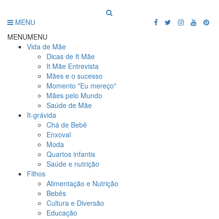
MENU
MENU
MENU
Vida de Mãe
Dicas de It Mãe
It Mãe Entrevista
Mães e o sucesso
Momento "Eu mereço"
Mães pelo Mundo
Saúde de Mãe
It-grávida
Chá de Bebê
Enxoval
Moda
Quartos infantis
Saúde e nutrição
Filhos
Alimentação e Nutrição
Bebês
Cultura e Diversão
Educação