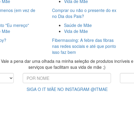
e Mãe
Vida de Mãe
r menos (em vez de
Comprar ou não o presente do ex
no Dia dos Pais?
o "Eu mereço"
Saúde de Mãe
e Mãe
Vida de Mãe
by?
Fibermaxxing: A febre das fibras
nas redes sociais e até que ponto
isso faz bem
Vale a pena dar uma olhada na minha seleção de produtos incríveis e
serviços que facilitam sua vida de mãe ;)
SIGA O IT MÃE NO INSTAGRAM @ITMAE