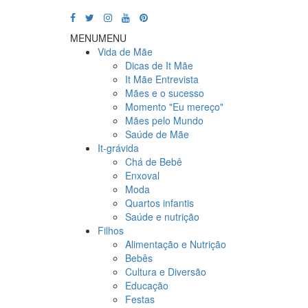
MENU
MENU
Vida de Mãe
Dicas de It Mãe
It Mãe Entrevista
Mães e o sucesso
Momento "Eu mereço"
Mães pelo Mundo
Saúde de Mãe
It-grávida
Chá de Bebê
Enxoval
Moda
Quartos infantis
Saúde e nutrição
Filhos
Alimentação e Nutrição
Bebês
Cultura e Diversão
Educação
Festas