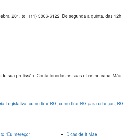
abral,201, tel. (11) 3886-6122 De segunda a quinta, das 12h
de sua profissão. Conta tooodas as suas dicas no canal Mãe
a Legislativa
,
como tirar RG
,
como tirar RG para crianças
,
RG
o "Eu mereço"
Dicas de It Mãe