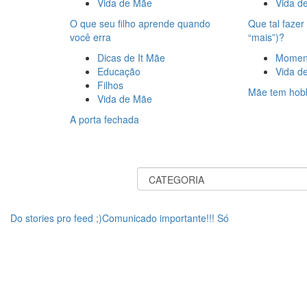
Vida de Mãe
Vida d
O que seu filho aprende quando
Que tal faze
você erra
“mais”)?
Dicas de It Mãe
Moment
Educação
Vida d
Filhos
Mãe tem hob
Vida de Mãe
A porta fechada
Do stories pro feed ;)Comunicado importante!!! Só