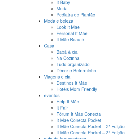
It Baby
Moda
Pediatra de Plantão
Moda e beleza
Look It Mãe
Personal It Mãe
It Mãe Beauté
Casa
Babá & cia
Na Cozinha
Tudo organizado
Décor e Reforminha
Viagens e cia
Destinos It Mãe
Hotéis Mom Friendly
eventos
Help It Mãe
It Fair
Fórum It Mãe Conecta
It Mãe Conecta Pocket
It Mãe Conecta Pocket – 2ª Edição
It Mãe Conecta Pocket – 3ª Edição
guia de fornecedores