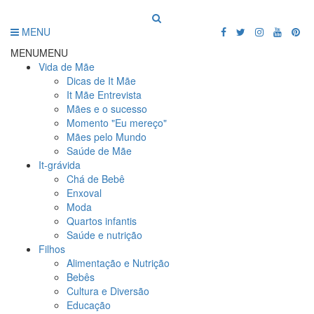
MENU
MENU
MENU
Vida de Mãe
Dicas de It Mãe
It Mãe Entrevista
Mães e o sucesso
Momento "Eu mereço"
Mães pelo Mundo
Saúde de Mãe
It-grávida
Chá de Bebê
Enxoval
Moda
Quartos infantis
Saúde e nutrição
Filhos
Alimentação e Nutrição
Bebês
Cultura e Diversão
Educação