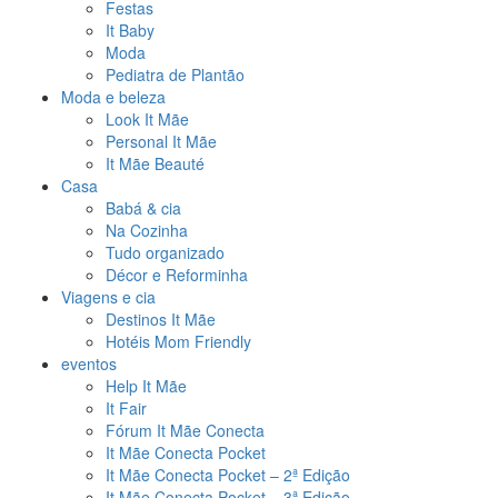
Festas
It Baby
Moda
Pediatra de Plantão
Moda e beleza
Look It Mãe
Personal It Mãe
It Mãe Beauté
Casa
Babá & cia
Na Cozinha
Tudo organizado
Décor e Reforminha
Viagens e cia
Destinos It Mãe
Hotéis Mom Friendly
eventos
Help It Mãe
It Fair
Fórum It Mãe Conecta
It Mãe Conecta Pocket
It Mãe Conecta Pocket – 2ª Edição
It Mãe Conecta Pocket – 3ª Edição