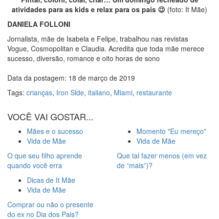
atividades para as kids e relax para os pais 😉
(foto: It Mãe)
DANIELA FOLLONI
Jornalista, mãe de Isabela e Felipe, trabalhou nas revistas
Vogue, Cosmopolitan e Claudia. Acredita que toda mãe merece
sucesso, diversão, romance e oito horas de sono
Data da postagem: 18 de março de 2019
Tags:
crianças
,
Iron Side
,
italiano
,
Miami
,
restaurante
VOCÊ VAI GOSTAR...
Mães e o sucesso
Momento "Eu mereço"
Vida de Mãe
Vida de Mãe
O que seu filho aprende
Que tal fazer menos (em vez
quando você erra
de “mais”)?
Dicas de It Mãe
Vida de Mãe
Comprar ou não o presente
do ex no Dia dos Pais?