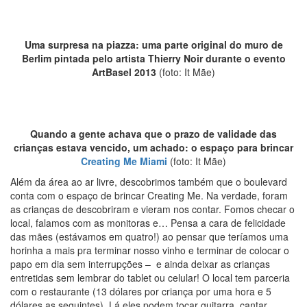
Uma surpresa na piazza: uma parte original do muro de
Berlim pintada pelo artista Thierry Noir durante o evento
ArtBasel 2013
(foto: It Mãe)
Quando a gente achava que o prazo de validade das
crianças estava vencido, um achado: o espaço para brincar
Creating Me Miami
(foto: It Mãe)
Além da área ao ar livre, descobrimos também que o boulevard
conta com o espaço de brincar Creating Me. Na verdade, foram
as crianças de descobriram e vieram nos contar. Fomos checar o
local, falamos com as monitoras e… Pensa a cara de felicidade
das mães (estávamos em quatro!) ao pensar que teríamos uma
horinha a mais pra terminar nosso vinho e terminar de colocar o
papo em dia sem interrupções – e ainda deixar as crianças
entretidas sem lembrar do tablet ou celular! O local tem parceria
com o restaurante (13 dólares por criança por uma hora e 5
dólares as seguintes). Lá eles podem tocar guitarra, cantar,