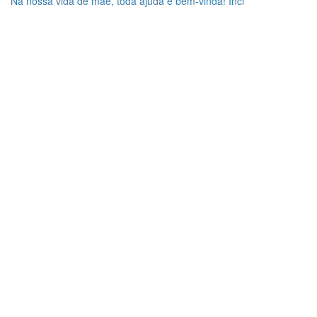
Na nossa vida de mãe, toda ajuda é bem-vinda! Incl