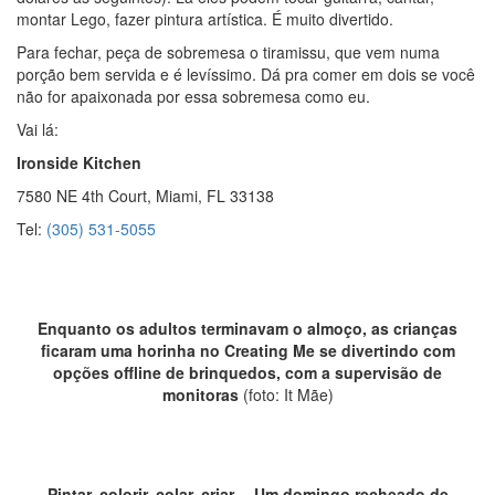
montar Lego, fazer pintura artística. É muito divertido.
Para fechar, peça de sobremesa o tiramissu, que vem numa
porção bem servida e é levíssimo. Dá pra comer em dois se você
não for apaixonada por essa sobremesa como eu.
Vai lá:
Ironside Kitchen
7580 NE 4th Court, Miami, FL 33138
Tel:
(305) 531-5055
Enquanto os adultos terminavam o almoço, as crianças
ficaram uma horinha no Creating Me se divertindo com
opções offline de brinquedos, com a supervisão de
monitoras
(foto: It Mãe)
Pintar, colorir, colar, criar… Um domingo recheado de