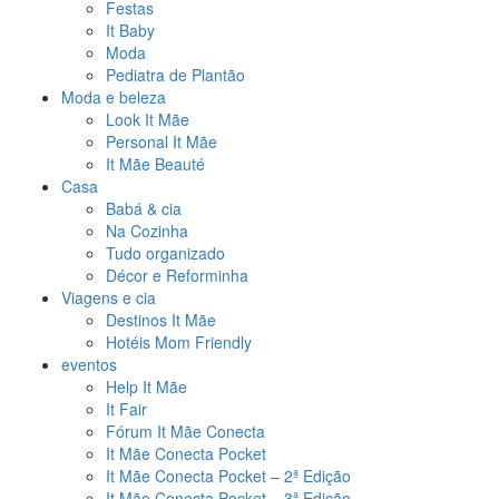
Festas
It Baby
Moda
Pediatra de Plantão
Moda e beleza
Look It Mãe
Personal It Mãe
It Mãe Beauté
Casa
Babá & cia
Na Cozinha
Tudo organizado
Décor e Reforminha
Viagens e cia
Destinos It Mãe
Hotéis Mom Friendly
eventos
Help It Mãe
It Fair
Fórum It Mãe Conecta
It Mãe Conecta Pocket
It Mãe Conecta Pocket – 2ª Edição
It Mãe Conecta Pocket – 3ª Edição