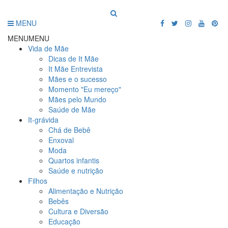
MENU
MENU
MENU
Vida de Mãe
Dicas de It Mãe
It Mãe Entrevista
Mães e o sucesso
Momento "Eu mereço"
Mães pelo Mundo
Saúde de Mãe
It-grávida
Chá de Bebê
Enxoval
Moda
Quartos infantis
Saúde e nutrição
Filhos
Alimentação e Nutrição
Bebês
Cultura e Diversão
Educação