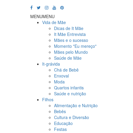
MENU
MENU
Vida de Mãe
Dicas de It Mãe
It Mãe Entrevista
Mães e o sucesso
Momento "Eu mereço"
Mães pelo Mundo
Saúde de Mãe
It-grávida
Chá de Bebê
Enxoval
Moda
Quartos infantis
Saúde e nutrição
Filhos
Alimentação e Nutrição
Bebês
Cultura e Diversão
Educação
Festas