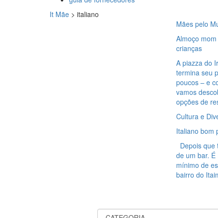
It Mãe
>
italiano
Mães pelo M
Almoço mom f
crianças
A piazza do 
termina seu p
poucos – e 
vamos descob
opções de re
Cultura e Div
Italiano bom
Depois que tiv
de um bar. É
mínimo de est
bairro do Ita