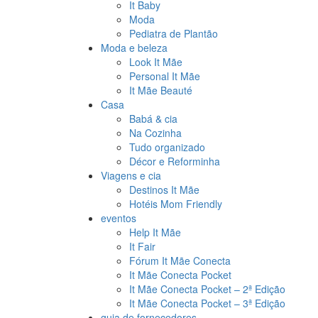
It Baby
Moda
Pediatra de Plantão
Moda e beleza
Look It Mãe
Personal It Mãe
It Mãe Beauté
Casa
Babá & cia
Na Cozinha
Tudo organizado
Décor e Reforminha
Viagens e cia
Destinos It Mãe
Hotéis Mom Friendly
eventos
Help It Mãe
It Fair
Fórum It Mãe Conecta
It Mãe Conecta Pocket
It Mãe Conecta Pocket – 2ª Edição
It Mãe Conecta Pocket – 3ª Edição
guia de fornecedores