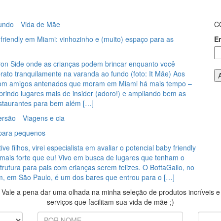
undo
Vida de Mãe
C
riendly em Miami: vinhozinho e (muito) espaço para as
E
Iron Side onde as crianças podem brincar enquanto você
rato tranquilamente na varanda ao fundo (foto: It Mãe) Aos
com amigos antenados que moram em Miami há mais tempo –
rindo lugares mais de insider (adoro!) e ampliando bem as
staurantes para bem além […]
ersão
Viagens e cia
 para pequenos
e filhos, virei especialista em avaliar o potencial baby friendly
 mais forte que eu! Vivo em busca de lugares que tenham o
rutura para pais com crianças serem felizes. O BottaGallo, no
im, em São Paulo, é um dos bares que entrou para o […]
Vale a pena dar uma olhada na minha seleção de produtos incríveis e
serviços que facilitam sua vida de mãe ;)