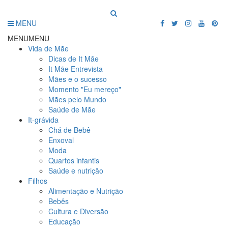
MENU
MENU
MENU
Vida de Mãe
Dicas de It Mãe
It Mãe Entrevista
Mães e o sucesso
Momento "Eu mereço"
Mães pelo Mundo
Saúde de Mãe
It-grávida
Chá de Bebê
Enxoval
Moda
Quartos infantis
Saúde e nutrição
Filhos
Alimentação e Nutrição
Bebês
Cultura e Diversão
Educação