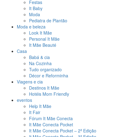
Festas
It Baby
Moda
Pediatra de Plantão
Moda e beleza
Look It Mãe
Personal It Mãe
It Mãe Beauté
Casa
Babá & cia
Na Cozinha
Tudo organizado
Décor e Reforminha
Viagens e cia
Destinos It Mãe
Hotéis Mom Friendly
eventos
Help It Mãe
It Fair
Fórum It Mãe Conecta
It Mãe Conecta Pocket
It Mãe Conecta Pocket – 2ª Edição
It Mãe Conecta Pocket – 3ª Edição