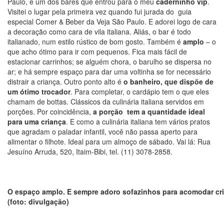
Paulo, é um dos bares que entrou para o meu
caderninho vip
.
Visitei o lugar pela primeira vez quando fui jurada do guia
especial Comer & Beber da Veja São Paulo. E adorei logo de cara
a decoração como cara de vila italiana. Aliás, o bar é todo
italianado, num estilo rústico de bom gosto. Também é
amplo
– o
que acho ótimo para ir com pequenos. Fica mais fácil de
estacionar carrinhos; se alguém chora, o barulho se dispersa no
ar; e há sempre espaço para dar uma voltinha se for necessário
distrair a criança. Outro ponto alto é
o banheiro, que dispõe de
um ótimo trocador
. Para completar, o cardápio tem o que eles
chamam de bottas. Clássicos da culinária italiana servidos em
porções. Por coincidência,
a porção tem a quantidade ideal
para uma criança
. E como a culinária italiana tem vários pratos
que agradam o paladar infantil, você não passa aperto para
alimentar o filhote. Ideal para um almoço de sábado. Vai lá: Rua
Jesuíno Arruda, 520, Itaim-Bibi, tel. (11) 3078-2858.
O espaço amplo. E sempre adoro sofazinhos para acomodar cr
(foto: divulgação)