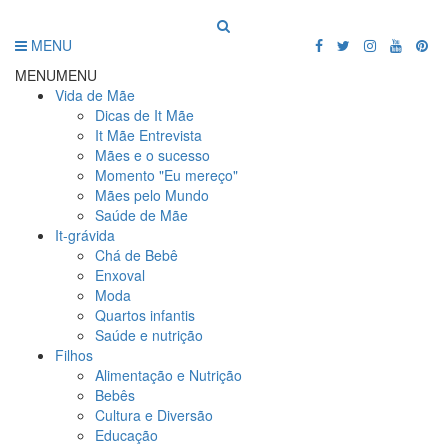
MENU
MENU
MENU
Vida de Mãe
Dicas de It Mãe
It Mãe Entrevista
Mães e o sucesso
Momento "Eu mereço"
Mães pelo Mundo
Saúde de Mãe
It-grávida
Chá de Bebê
Enxoval
Moda
Quartos infantis
Saúde e nutrição
Filhos
Alimentação e Nutrição
Bebês
Cultura e Diversão
Educação