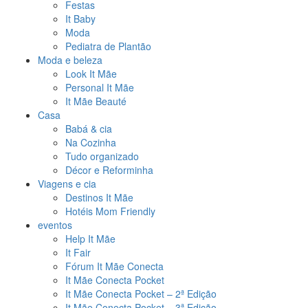
Festas
It Baby
Moda
Pediatra de Plantão
Moda e beleza
Look It Mãe
Personal It Mãe
It Mãe Beauté
Casa
Babá & cia
Na Cozinha
Tudo organizado
Décor e Reforminha
Viagens e cia
Destinos It Mãe
Hotéis Mom Friendly
eventos
Help It Mãe
It Fair
Fórum It Mãe Conecta
It Mãe Conecta Pocket
It Mãe Conecta Pocket – 2ª Edição
It Mãe Conecta Pocket – 3ª Edição