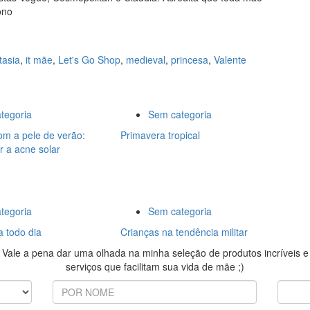
ono
tasia
,
it mãe
,
Let's Go Shop
,
medieval
,
princesa
,
Valente
tegoria
Sem categoria
om a pele de verão:
Primavera tropical
r a acne solar
tegoria
Sem categoria
a todo dia
Crianças na tendência militar
Vale a pena dar uma olhada na minha seleção de produtos incríveis e
serviços que facilitam sua vida de mãe ;)