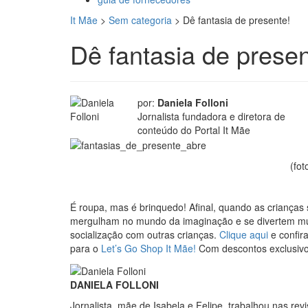
It Mãe
>
Sem categoria
>
Dê fantasia de presente!
Dê fantasia de presen
por:
Daniela Folloni
Jornalista fundadora e diretora de
conteúdo do Portal It Mãe
(fot
É roupa, mas é brinquedo! Afinal, quando as crianças 
mergulham no mundo da imaginação e se divertem muito
socialização com outras crianças.
Clique aqui
e confir
para o
Let’s Go Shop It Mãe!
Com descontos exclusivo
DANIELA FOLLONI
Jornalista, mãe de Isabela e Felipe, trabalhou nas re