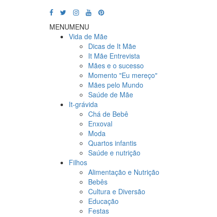
MENU
MENU
Vida de Mãe
Dicas de It Mãe
It Mãe Entrevista
Mães e o sucesso
Momento "Eu mereço"
Mães pelo Mundo
Saúde de Mãe
It-grávida
Chá de Bebê
Enxoval
Moda
Quartos infantis
Saúde e nutrição
Filhos
Alimentação e Nutrição
Bebês
Cultura e Diversão
Educação
Festas