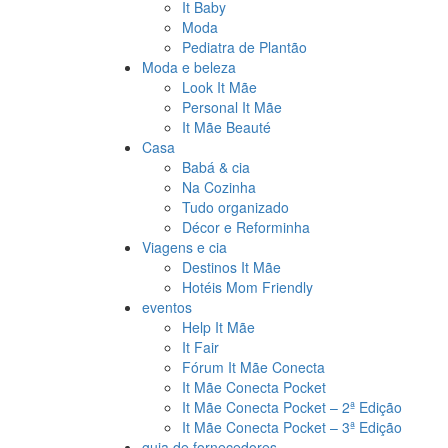
It Baby
Moda
Pediatra de Plantão
Moda e beleza
Look It Mãe
Personal It Mãe
It Mãe Beauté
Casa
Babá & cia
Na Cozinha
Tudo organizado
Décor e Reforminha
Viagens e cia
Destinos It Mãe
Hotéis Mom Friendly
eventos
Help It Mãe
It Fair
Fórum It Mãe Conecta
It Mãe Conecta Pocket
It Mãe Conecta Pocket – 2ª Edição
It Mãe Conecta Pocket – 3ª Edição
guia de fornecedores