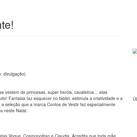
te!
o: divulgação)
se vestem de princesas, super heróis, cavaleiros… elas
! Fantasia faz esquecer no tablet, estimula a criatividade e a
Ú
a a seleção que a marca Contos de Vestir fez especialmente
s neste Natal.
vistas Vogue, Cosmopolitan e Claudia. Acredita que toda mãe