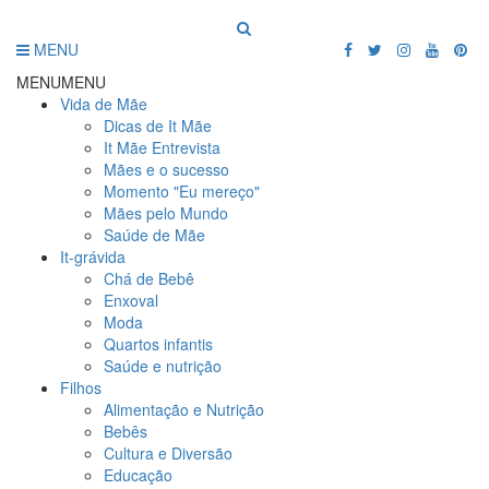
MENU
MENU
MENU
Vida de Mãe
Dicas de It Mãe
It Mãe Entrevista
Mães e o sucesso
Momento "Eu mereço"
Mães pelo Mundo
Saúde de Mãe
It-grávida
Chá de Bebê
Enxoval
Moda
Quartos infantis
Saúde e nutrição
Filhos
Alimentação e Nutrição
Bebês
Cultura e Diversão
Educação