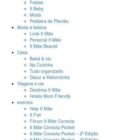
Festas
It Baby
Moda
Pediatra de Plantão
Moda e beleza
Look It Mãe
Personal It Mãe
It Mãe Beauté
Casa
Babá & cia
Na Cozinha
Tudo organizado
Décor e Reforminha
Viagens e cia
Destinos It Mãe
Hotéis Mom Friendly
eventos
Help It Mãe
It Fair
Fórum It Mãe Conecta
It Mãe Conecta Pocket
It Mãe Conecta Pocket – 2ª Edição
It Mãe Conecta Pocket – 3ª Edição