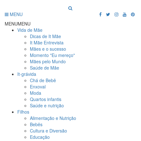
MENU
MENU
MENU
Vida de Mãe
Dicas de It Mãe
It Mãe Entrevista
Mães e o sucesso
Momento "Eu mereço"
Mães pelo Mundo
Saúde de Mãe
It-grávida
Chá de Bebê
Enxoval
Moda
Quartos infantis
Saúde e nutrição
Filhos
Alimentação e Nutrição
Bebês
Cultura e Diversão
Educação