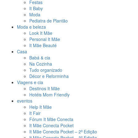
Festas
It Baby
Moda
Pediatra de Plantão
Moda e beleza
Look It Mãe
Personal It Mãe
It Mãe Beauté
Casa
Babá & cia
Na Cozinha
Tudo organizado
Décor e Reforminha
Viagens e cia
Destinos It Mãe
Hotéis Mom Friendly
eventos
Help It Mãe
It Fair
Fórum It Mãe Conecta
It Mãe Conecta Pocket
It Mãe Conecta Pocket – 2ª Edição
It Mãe Conecta Pocket – 3ª Edição