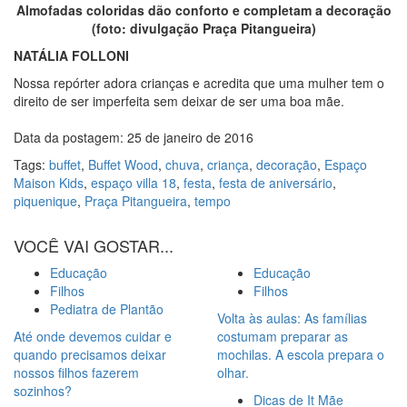
Almofadas coloridas dão conforto e completam a decoração
(foto: divulgação Praça Pitangueira)
NATÁLIA FOLLONI
Nossa repórter adora crianças e acredita que uma mulher tem o
direito de ser imperfeita sem deixar de ser uma boa mãe.
Data da postagem: 25 de janeiro de 2016
Tags:
buffet
,
Buffet Wood
,
chuva
,
criança
,
decoração
,
Espaço
Maison Kids
,
espaço villa 18
,
festa
,
festa de aniversário
,
piquenique
,
Praça Pitangueira
,
tempo
VOCÊ VAI GOSTAR...
Educação
Educação
Filhos
Filhos
Pediatra de Plantão
Volta às aulas: As famílias
Até onde devemos cuidar e
costumam preparar as
quando precisamos deixar
mochilas. A escola prepara o
nossos filhos fazerem
olhar.
sozinhos?
Dicas de It Mãe