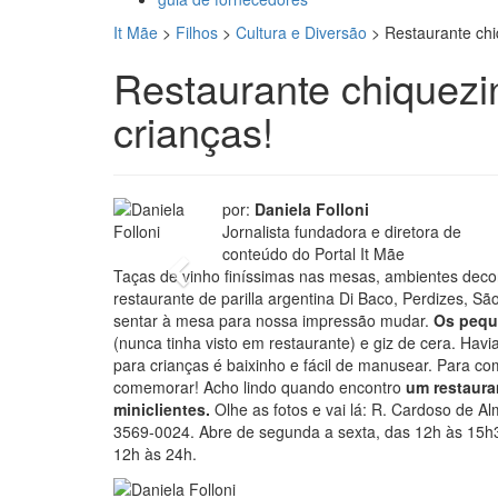
It Mãe
>
Filhos
>
Cultura e Diversão
>
Restaurante chi
Restaurante chiquezi
crianças!
foto: Dani Folloni
por:
Daniela Folloni
Jornalista fundadora e diretora de
conteúdo do Portal It Mãe
Previous
Taças de vinho finíssimas nas mesas, ambientes de
restaurante de parilla argentina Di Baco, Perdizes, São
sentar à mesa para nossa impressão mudar.
Os pequ
(nunca tinha visto em restaurante) e giz de cera. Ha
para crianças é baixinho e fácil de manusear. Para c
comemorar! Acho lindo quando encontro
um restaura
miniclientes.
Olhe as fotos e vai lá: R. Cardoso de Al
3569-0024. Abre de segunda a sexta, das 12h às 15h
12h às 24h.