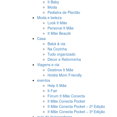
It Baby
Moda
Pediatra de Plantão
Moda e beleza
Look It Mãe
Personal It Mãe
It Mãe Beauté
Casa
Babá & cia
Na Cozinha
Tudo organizado
Décor e Reforminha
Viagens e cia
Destinos It Mãe
Hotéis Mom Friendly
eventos
Help It Mãe
It Fair
Fórum It Mãe Conecta
It Mãe Conecta Pocket
It Mãe Conecta Pocket – 2ª Edição
It Mãe Conecta Pocket – 3ª Edição
guia de fornecedores