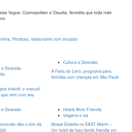
vistas Vogue, Cosmopolitan e Claudia. Acredita que toda mãe
ono
entina
,
Perdizes
,
restaurante com trocador
Cultura e Diversão
 e Diversão
A Feira do Livro: programa para
ção
famílias com crianças em São Paulo
ico infantil: o manual
s que vem com seu
 e Diversão
Hoteis Mom Friendly
Viagens e cia
 conexão dão o tom da
Nossa Estadia no EAST Miami –
2026
Um hotel de luxo family friendly em