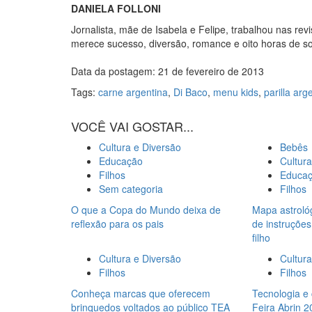
DANIELA FOLLONI
Jornalista, mãe de Isabela e Felipe, trabalhou nas re
merece sucesso, diversão, romance e oito horas de s
Data da postagem: 21 de fevereiro de 2013
Tags:
carne argentina
,
Di Baco
,
menu kids
,
parilla arg
VOCÊ VAI GOSTAR...
Cultura e Diversão
Bebês
Educação
Cultura
Filhos
Educa
Sem categoria
Filhos
O que a Copa do Mundo deixa de
Mapa astrológ
reflexão para os pais
de instruçõe
filho
Cultura e Diversão
Cultura
Filhos
Filhos
Conheça marcas que oferecem
Tecnologia e
brinquedos voltados ao público TEA
Feira Abrin 