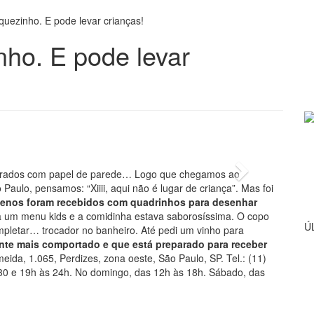
quezinho. E pode levar crianças!
nho. E pode levar
Next
corados com papel de parede… Logo que chegamos ao
 Paulo, pensamos: “Xiiii, aqui não é lugar de criança”. Mas foi
enos foram recebidos com quadrinhos para desenhar
via um menu kids e a comidinha estava saborosíssima. O copo
Ú
ompletar… trocador no banheiro. Até pedi um vinho para
nte mais comportado e que está preparado para receber
meida, 1.065, Perdizes, zona oeste, São Paulo, SP. Tel.: (11)
30 e 19h às 24h. No domingo, das 12h às 18h. Sábado, das