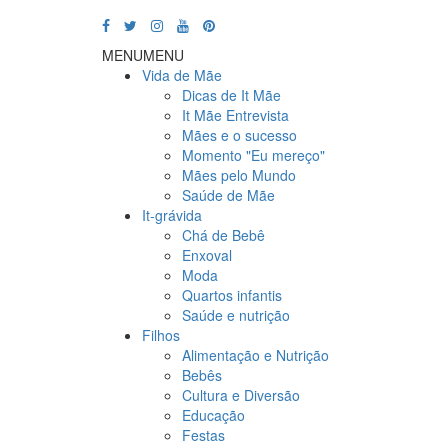
MENU
MENU
Vida de Mãe
Dicas de It Mãe
It Mãe Entrevista
Mães e o sucesso
Momento "Eu mereço"
Mães pelo Mundo
Saúde de Mãe
It-grávida
Chá de Bebê
Enxoval
Moda
Quartos infantis
Saúde e nutrição
Filhos
Alimentação e Nutrição
Bebês
Cultura e Diversão
Educação
Festas