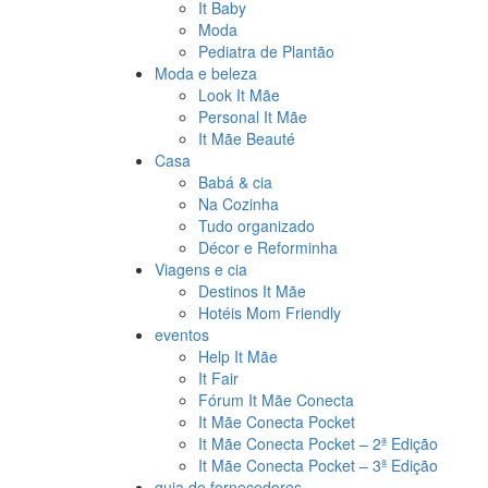
It Baby
Moda
Pediatra de Plantão
Moda e beleza
Look It Mãe
Personal It Mãe
It Mãe Beauté
Casa
Babá & cia
Na Cozinha
Tudo organizado
Décor e Reforminha
Viagens e cia
Destinos It Mãe
Hotéis Mom Friendly
eventos
Help It Mãe
It Fair
Fórum It Mãe Conecta
It Mãe Conecta Pocket
It Mãe Conecta Pocket – 2ª Edição
It Mãe Conecta Pocket – 3ª Edição
guia de fornecedores