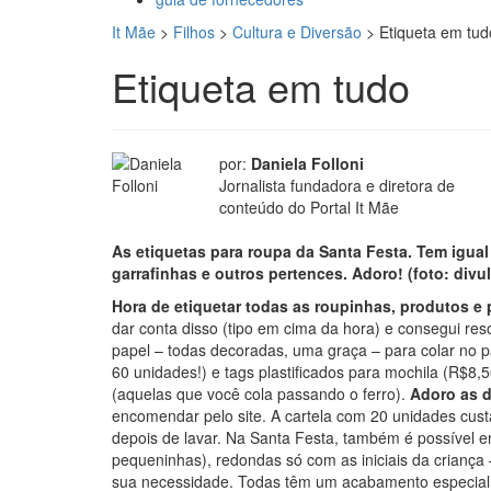
It Mãe
>
Filhos
>
Cultura e Diversão
>
Etiqueta em tud
Etiqueta em tudo
por:
Daniela Folloni
Jornalista fundadora e diretora de
conteúdo do Portal It Mãe
As etiquetas para roupa da Santa Festa. Tem igua
garrafinhas e outros pertences. Adoro!
(foto: divu
Hora de etiquetar todas as roupinhas, produtos e 
dar conta disso (tipo em cima da hora) e consegui res
papel – todas decoradas, uma graça – para colar no p
60 unidades!) e tags plastificados para mochila (R$8,
(aquelas que você cola passando o ferro).
Adoro as 
encomendar pelo site. A cartela com 20 unidades cu
depois de lavar. Na Santa Festa, também é possível
pequeninhas), redondas só com as iniciais da crian
sua necessidade. Todas têm um acabamento especial 