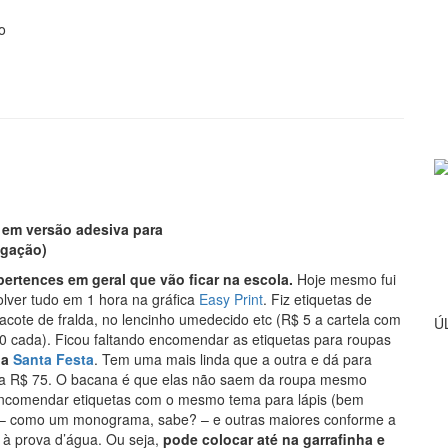
o
l em versão adesiva para
lgação)
pertences em geral que vão ficar na escola.
Hoje mesmo fui
olver tudo em 1 hora na gráfica
Easy Print
. Fiz etiquetas de
acote de fralda, no lencinho umedecido etc (R$ 5 a cartela com
Ú
50 cada). Ficou faltando encomendar as etiquetas para roupas
da
Santa Festa
. Tem uma mais linda que a outra e dá para
sta R$ 75. O bacana é que elas não saem da roupa mesmo
 encomendar etiquetas com o mesmo tema para lápis (bem
ça – como um monograma, sabe? – e outras maiores conforme a
à prova d’água. Ou seja,
pode colocar até na garrafinha e