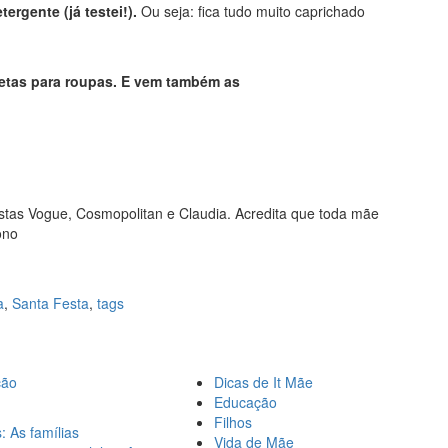
ergente (já testei!).
Ou seja: fica tudo muito caprichado
tas para roupas. E vem também as
vistas Vogue, Cosmopolitan e Claudia. Acredita que toda mãe
ono
a
,
Santa Festa
,
tags
ção
Dicas de It Mãe
Educação
Filhos
: As famílias
Vida de Mãe