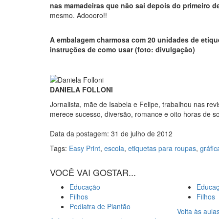
nas mamadeiras que não sai depois do primeiro det
mesmo. Adoooro!!
A embalagem charmosa com 20 unidades de etique
instruções de como usar
(foto: divulgação)
DANIELA FOLLONI
Jornalista, mãe de Isabela e Felipe, trabalhou nas re
merece sucesso, diversão, romance e oito horas de s
Data da postagem: 31 de julho de 2012
Tags:
Easy Print
,
escola
,
etiquetas para roupas
,
gráfic
VOCÊ VAI GOSTAR...
Educação
Educa
Filhos
Filhos
Pediatra de Plantão
Volta às aulas