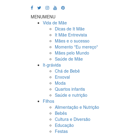
MENU
MENU
Vida de Mãe
Dicas de It Mãe
It Mãe Entrevista
Mães e o sucesso
Momento "Eu mereço"
Mães pelo Mundo
Saúde de Mãe
It-grávida
Chá de Bebê
Enxoval
Moda
Quartos infantis
Saúde e nutrição
Filhos
Alimentação e Nutrição
Bebês
Cultura e Diversão
Educação
Festas