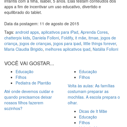
infantis com a filha, Isabel, 5 anos. Elas testam conteúdos dos
apps a fim de incentivar um uso educativo, divertido e
equilibrado do tablet.
Data da postagem: 11 de agosto de 2015
Tags:
android apps
,
aplicativos para iPad
,
Aprenda Cores
,
chatterpix kids
,
Daniela Folloni
,
Foldify
,
it mãe
,
itmae
,
jogos de
criança
,
jogos de crianças
,
jogos para ipad
,
little things forever
,
Maria Claudia Brigido
,
melhores aplicativos ipad
,
Natália Folloni
VOCÊ VAI GOSTAR...
Educação
Educação
Filhos
Filhos
Pediatra de Plantão
Volta às aulas: As famílias
Até onde devemos cuidar e
costumam preparar as
quando precisamos deixar
mochilas. A escola prepara o
nossos filhos fazerem
olhar.
sozinhos?
Dicas de It Mãe
Educação
Filhos