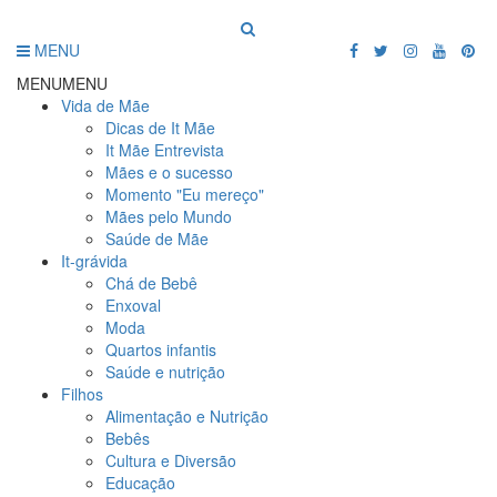
MENU
MENU
MENU
Vida de Mãe
Dicas de It Mãe
It Mãe Entrevista
Mães e o sucesso
Momento "Eu mereço"
Mães pelo Mundo
Saúde de Mãe
It-grávida
Chá de Bebê
Enxoval
Moda
Quartos infantis
Saúde e nutrição
Filhos
Alimentação e Nutrição
Bebês
Cultura e Diversão
Educação