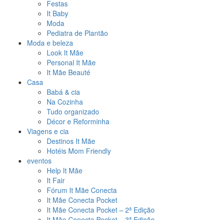
Festas
It Baby
Moda
Pediatra de Plantão
Moda e beleza
Look It Mãe
Personal It Mãe
It Mãe Beauté
Casa
Babá & cia
Na Cozinha
Tudo organizado
Décor e Reforminha
Viagens e cia
Destinos It Mãe
Hotéis Mom Friendly
eventos
Help It Mãe
It Fair
Fórum It Mãe Conecta
It Mãe Conecta Pocket
It Mãe Conecta Pocket – 2ª Edição
It Mãe Conecta Pocket – 3ª Edição