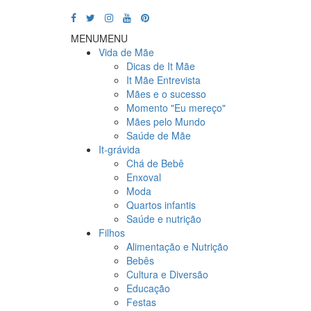
MENU
MENU
Vida de Mãe
Dicas de It Mãe
It Mãe Entrevista
Mães e o sucesso
Momento "Eu mereço"
Mães pelo Mundo
Saúde de Mãe
It-grávida
Chá de Bebê
Enxoval
Moda
Quartos infantis
Saúde e nutrição
Filhos
Alimentação e Nutrição
Bebês
Cultura e Diversão
Educação
Festas