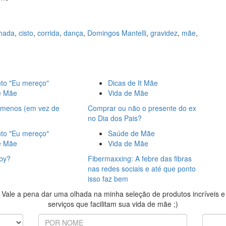
hada
,
cisto
,
corrida
,
dança
,
Domingos Mantelli
,
gravidez
,
mãe
,
o "Eu mereço"
Dicas de It Mãe
e Mãe
Vida de Mãe
r menos (em vez de
Comprar ou não o presente do ex
no Dia dos Pais?
o "Eu mereço"
Saúde de Mãe
e Mãe
Vida de Mãe
by?
Fibermaxxing: A febre das fibras
nas redes sociais e até que ponto
isso faz bem
Vale a pena dar uma olhada na minha seleção de produtos incríveis e
serviços que facilitam sua vida de mãe ;)