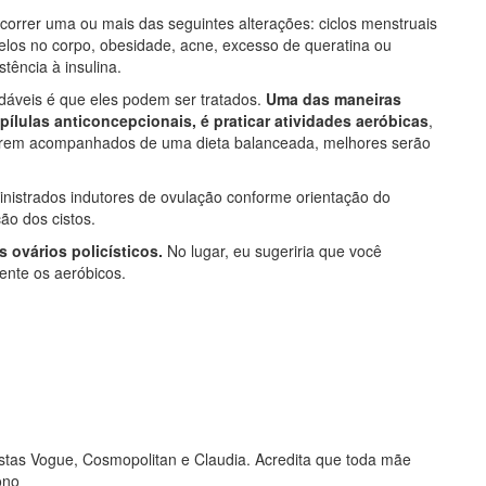
orrer uma ou mais das seguintes alterações: ciclos menstruais
elos no corpo, obesidade, acne, excesso de queratina ou
stência à insulina.
dáveis é que eles podem ser tratados.
Uma das maneiras
pílulas anticoncepcionais, é praticar atividades aeróbicas
,
forem acompanhados de uma dieta balanceada, melhores serão
nistrados indutores de ovulação conforme orientação do
ão dos cistos.
 ovários policísticos.
No lugar, eu sugeriria que você
mente os aeróbicos.
vistas Vogue, Cosmopolitan e Claudia. Acredita que toda mãe
ono