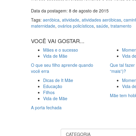
Data da postagem: 8 de agosto de 2015
Tags:
aeróbica
,
atividade
,
atividades aeróbicas
,
camin
maternidade
,
ovários policísticos
,
saúde
,
tratamento
VOCÊ VAI GOSTAR...
Mães e o sucesso
Moment
Vida de Mãe
Vida d
O que seu filho aprende quando
Que tal faze
você erra
“mais”)?
Dicas de It Mãe
Moment
Educação
Vida d
Filhos
Mãe tem hob
Vida de Mãe
A porta fechada