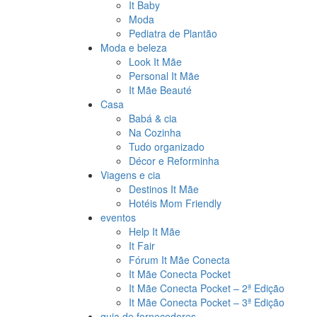
It Baby
Moda
Pediatra de Plantão
Moda e beleza
Look It Mãe
Personal It Mãe
It Mãe Beauté
Casa
Babá & cia
Na Cozinha
Tudo organizado
Décor e Reforminha
Viagens e cia
Destinos It Mãe
Hotéis Mom Friendly
eventos
Help It Mãe
It Fair
Fórum It Mãe Conecta
It Mãe Conecta Pocket
It Mãe Conecta Pocket – 2ª Edição
It Mãe Conecta Pocket – 3ª Edição
guia de fornecedores