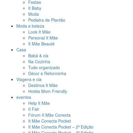
Festas
It Baby
Moda
Pediatra de Plantão
Moda e beleza
Look It Mãe
Personal It Mãe
It Mãe Beauté
Casa
Babá & cia
Na Cozinha
Tudo organizado
Décor e Reforminha
Viagens e cia
Destinos It Mãe
Hotéis Mom Friendly
eventos
Help It Mãe
It Fair
Fórum It Mãe Conecta
It Mãe Conecta Pocket
It Mãe Conecta Pocket – 2ª Edição
It Mãe Conecta Pocket – 3ª Edição