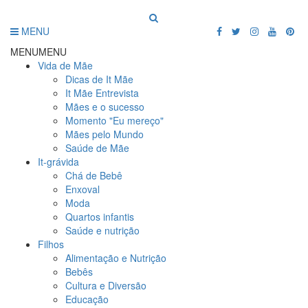
MENU
MENU
MENU
Vida de Mãe
Dicas de It Mãe
It Mãe Entrevista
Mães e o sucesso
Momento "Eu mereço"
Mães pelo Mundo
Saúde de Mãe
It-grávida
Chá de Bebê
Enxoval
Moda
Quartos infantis
Saúde e nutrição
Filhos
Alimentação e Nutrição
Bebês
Cultura e Diversão
Educação