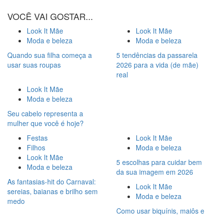
VOCÊ VAI GOSTAR...
Look It Mãe
Look It Mãe
Moda e beleza
Moda e beleza
Quando sua filha começa a
5 tendências da passarela
usar suas roupas
2026 para a vida (de mãe)
real
Look It Mãe
Moda e beleza
Seu cabelo representa a
mulher que você é hoje?
Festas
Look It Mãe
Filhos
Moda e beleza
Look It Mãe
5 escolhas para cuidar bem
Moda e beleza
da sua imagem em 2026
As fantasias-hit do Carnaval:
Look It Mãe
sereias, baianas e brilho sem
Moda e beleza
medo
Como usar biquínis, maiôs e