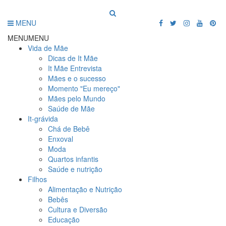
MENU
MENU
MENU
Vida de Mãe
Dicas de It Mãe
It Mãe Entrevista
Mães e o sucesso
Momento "Eu mereço"
Mães pelo Mundo
Saúde de Mãe
It-grávida
Chá de Bebê
Enxoval
Moda
Quartos infantis
Saúde e nutrição
Filhos
Alimentação e Nutrição
Bebês
Cultura e Diversão
Educação