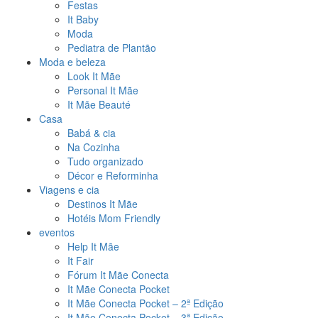
Festas
It Baby
Moda
Pediatra de Plantão
Moda e beleza
Look It Mãe
Personal It Mãe
It Mãe Beauté
Casa
Babá & cia
Na Cozinha
Tudo organizado
Décor e Reforminha
Viagens e cia
Destinos It Mãe
Hotéis Mom Friendly
eventos
Help It Mãe
It Fair
Fórum It Mãe Conecta
It Mãe Conecta Pocket
It Mãe Conecta Pocket – 2ª Edição
It Mãe Conecta Pocket – 3ª Edição