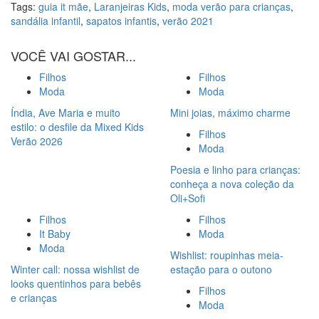
Tags:
guia it mãe
,
Laranjeiras Kids
,
moda verão para crianças
,
sandália infantil
,
sapatos infantis
,
verão 2021
VOCÊ VAI GOSTAR...
Filhos
Filhos
Moda
Moda
Índia, Ave Maria e muito
Mini joias, máximo charme
estilo: o desfile da Mixed Kids
Filhos
Verão 2026
Moda
Poesia e linho para crianças:
conheça a nova coleção da
Oli+Sofi
Filhos
Filhos
It Baby
Moda
Moda
Wishlist: roupinhas meia-
Winter call: nossa wishlist de
estação para o outono
looks quentinhos para bebês
Filhos
e crianças
Moda