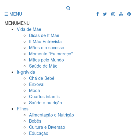
MENU
MENU
MENU
Vida de Mãe
Dicas de It Mãe
It Mãe Entrevista
Mães e o sucesso
Momento "Eu mereço"
Mães pelo Mundo
Saúde de Mãe
It-grávida
Chá de Bebê
Enxoval
Moda
Quartos infantis
Saúde e nutrição
Filhos
Alimentação e Nutrição
Bebês
Cultura e Diversão
Educação