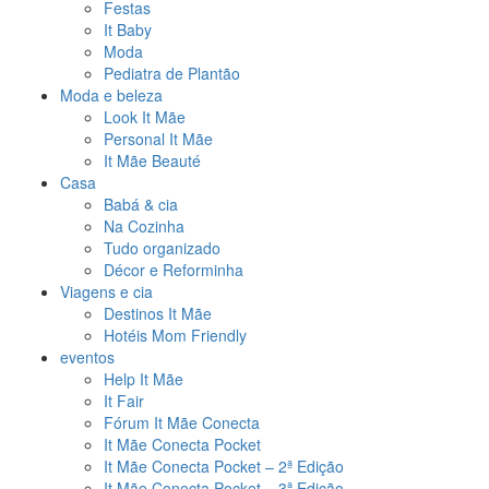
Festas
It Baby
Moda
Pediatra de Plantão
Moda e beleza
Look It Mãe
Personal It Mãe
It Mãe Beauté
Casa
Babá & cia
Na Cozinha
Tudo organizado
Décor e Reforminha
Viagens e cia
Destinos It Mãe
Hotéis Mom Friendly
eventos
Help It Mãe
It Fair
Fórum It Mãe Conecta
It Mãe Conecta Pocket
It Mãe Conecta Pocket – 2ª Edição
It Mãe Conecta Pocket – 3ª Edição