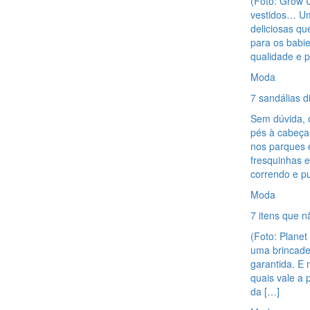
(Foto: Grow U
vestidos… Um
deliciosas qu
para os babie
qualidade e 
Moda
7 sandálias di
Sem dúvida, o
pés à cabeça
nos parques 
fresquinhas 
correndo e pu
Moda
7 itens que n
(Foto: Planet
uma brincadei
garantida. E 
quais vale a 
da […]