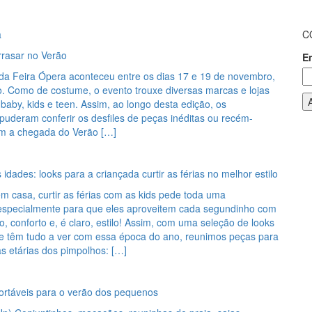
a
C
rrasar no Verão
E
 da Feira Ópera aconteceu entre os dias 17 e 19 de novembro,
. Como de costume, o evento trouxe diversas marcas e lojas
aby, kids e teen. Assim, ao longo desta edição, os
 puderam conferir os desfiles de peças inéditas ou recém-
m a chegada do Verão […]
 idades: looks para a criançada curtir as férias no melhor estilo
m casa, curtir as férias com as kids pede toda uma
especialmente para que eles aproveitem cada segundinho com
o, conforto e, é claro, estilo! Assim, com uma seleção de looks
ue têm tudo a ver com essa época do ano, reunimos peças para
as etárias dos pimpolhos: […]
fortáveis para o verão dos pequenos