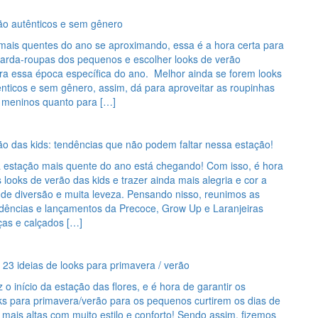
ão autênticos e sem gênero
mais quentes do ano se aproximando, essa é a hora certa para
guarda-roupas dos pequenos e escolher looks de verão
ra essa época específica do ano. Melhor ainda se forem looks
nticos e sem gênero, assim, dá para aproveitar as roupinhas
s meninos quanto para […]
ão das kids: tendências que não podem faltar nessa estação!
a estação mais quente do ano está chegando! Com isso, é hora
 looks de verão das kids e trazer ainda mais alegria e cor a
 de diversão e muita leveza. Pensando nisso, reunimos as
endências e lançamentos da Precoce, Grow Up e Laranjeiras
ças e calçados […]
 23 ideias de looks para primavera / verão
 o início da estação das flores, e é hora de garantir os
ks para primavera/verão para os pequenos curtirem os dias de
mais altas com muito estilo e conforto! Sendo assim, fizemos