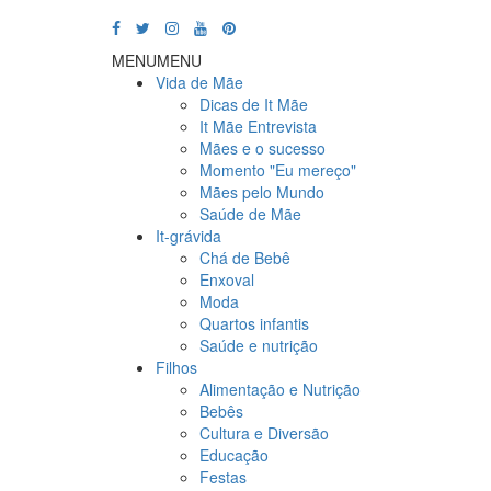
MENU
MENU
Vida de Mãe
Dicas de It Mãe
It Mãe Entrevista
Mães e o sucesso
Momento "Eu mereço"
Mães pelo Mundo
Saúde de Mãe
It-grávida
Chá de Bebê
Enxoval
Moda
Quartos infantis
Saúde e nutrição
Filhos
Alimentação e Nutrição
Bebês
Cultura e Diversão
Educação
Festas