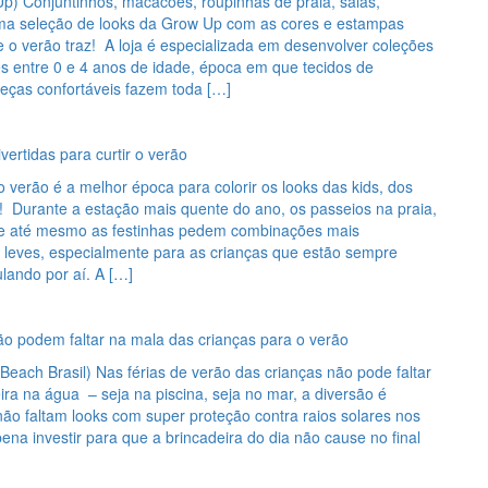
p) Conjuntinhos, macacões, roupinhas de praia, saias,
a seleção de looks da Grow Up com as cores e estampas
e o verão traz! A loja é especializada em desenvolver coleções
s entre 0 e 4 anos de idade, época em que tecidos de
peças confortáveis fazem toda […]
vertidas para curtir o verão
 verão é a melhor época para colorir os looks das kids, dos
! Durante a estação mais quente do ano, os passeios na praia,
e até mesmo as festinhas pedem combinações mais
e leves, especialmente para as crianças que estão sempre
lando por aí. A […]
ão podem faltar na mala das crianças para o verão
 Beach Brasil) Nas férias de verão das crianças não pode faltar
ra na água – seja na piscina, seja no mar, a diversão é
não faltam looks com super proteção contra raios solares nos
pena investir para que a brincadeira do dia não cause no final