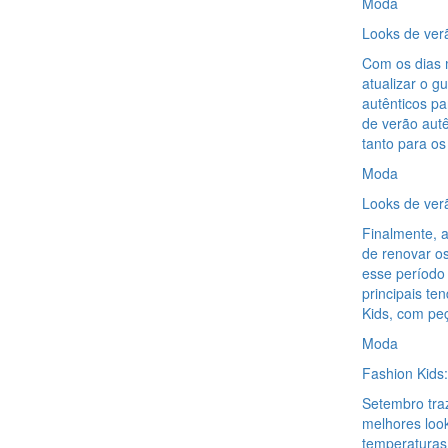
Moda
Looks de ver
Com os dias 
atualizar o 
autênticos pa
de verão autê
tanto para o
Moda
Looks de ver
Finalmente, 
de renovar os
esse período
principais t
Kids, com pe
Moda
Fashion Kids:
Setembro traz
melhores loo
temperaturas 