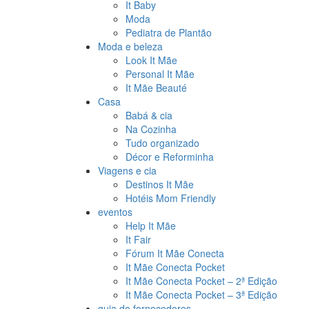
It Baby
Moda
Pediatra de Plantão
Moda e beleza
Look It Mãe
Personal It Mãe
It Mãe Beauté
Casa
Babá & cia
Na Cozinha
Tudo organizado
Décor e Reforminha
Viagens e cia
Destinos It Mãe
Hotéis Mom Friendly
eventos
Help It Mãe
It Fair
Fórum It Mãe Conecta
It Mãe Conecta Pocket
It Mãe Conecta Pocket – 2ª Edição
It Mãe Conecta Pocket – 3ª Edição
guia de fornecedores