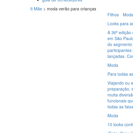
It Mãe
>
moda verão para crianças
Filhos
Mod
Looks para a
A 36ª edição
em São Paulo
do segmento b
participantes
lançadas. Co
Moda
Para todas as
Viajando ou e
preparação, 
muita diversã
funcionais q
todas as faix
Moda
10 looks con