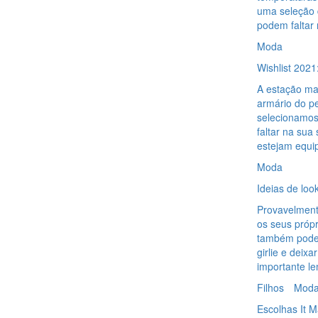
uma seleção 
podem faltar
Moda
Wishlist 2021
A estação ma
armário do pe
selecionamos
faltar na sua
estejam equi
Moda
Ideias de look
Provavelmente
os seus própr
também podem
girlie e deix
importante le
Filhos
Mod
Escolhas It M