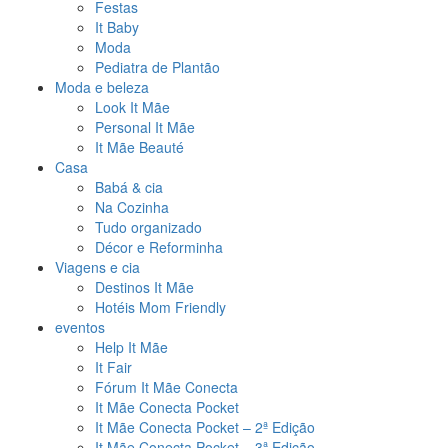
Festas
It Baby
Moda
Pediatra de Plantão
Moda e beleza
Look It Mãe
Personal It Mãe
It Mãe Beauté
Casa
Babá & cia
Na Cozinha
Tudo organizado
Décor e Reforminha
Viagens e cia
Destinos It Mãe
Hotéis Mom Friendly
eventos
Help It Mãe
It Fair
Fórum It Mãe Conecta
It Mãe Conecta Pocket
It Mãe Conecta Pocket – 2ª Edição
It Mãe Conecta Pocket – 3ª Edição