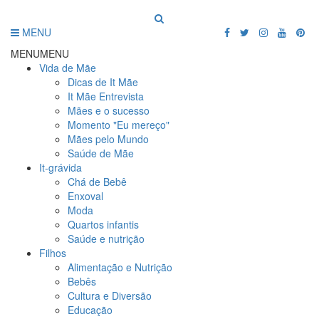
MENU
MENU
MENU
Vida de Mãe
Dicas de It Mãe
It Mãe Entrevista
Mães e o sucesso
Momento "Eu mereço"
Mães pelo Mundo
Saúde de Mãe
It-grávida
Chá de Bebê
Enxoval
Moda
Quartos infantis
Saúde e nutrição
Filhos
Alimentação e Nutrição
Bebês
Cultura e Diversão
Educação