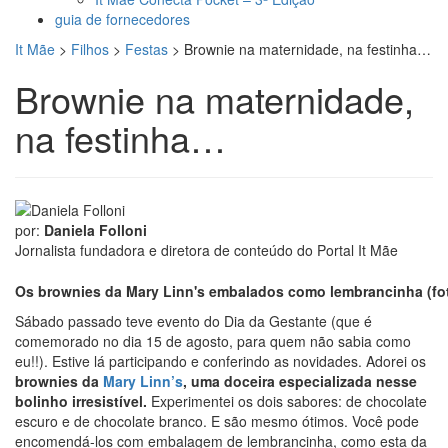
guia de fornecedores
It Mãe
>
Filhos
>
Festas
>
Brownie na maternidade, na festinha…
Brownie na maternidade,
na festinha…
por:
Daniela Folloni
Jornalista fundadora e diretora de conteúdo do Portal It Mãe
Os brownies da Mary Linn's embalados como lembrancinha
(fo
Sábado passado teve evento do Dia da Gestante (que é
comemorado no dia 15 de agosto, para quem não sabia como
eu!!). Estive lá participando e conferindo as novidades. Adorei os
brownies da
Mary Linn’s
, uma doceira especializada nesse
bolinho irresistível.
Experimentei os dois sabores: de chocolate
escuro e de chocolate branco. E são mesmo ótimos. Você pode
encomendá-los com embalagem de lembrancinha, como esta da