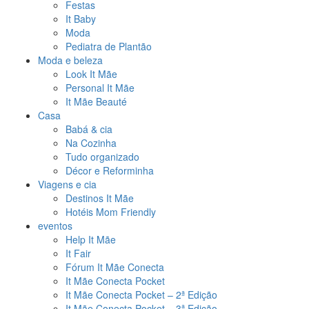
Festas
It Baby
Moda
Pediatra de Plantão
Moda e beleza
Look It Mãe
Personal It Mãe
It Mãe Beauté
Casa
Babá & cia
Na Cozinha
Tudo organizado
Décor e Reforminha
Viagens e cia
Destinos It Mãe
Hotéis Mom Friendly
eventos
Help It Mãe
It Fair
Fórum It Mãe Conecta
It Mãe Conecta Pocket
It Mãe Conecta Pocket – 2ª Edição
It Mãe Conecta Pocket – 3ª Edição