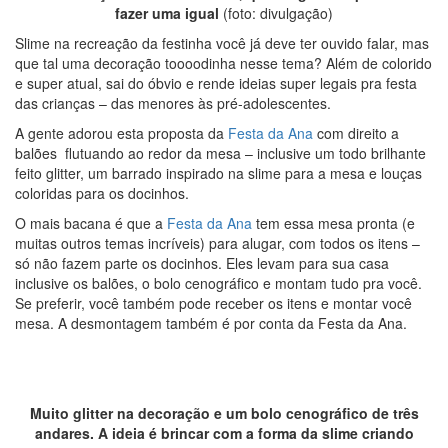
fazer uma igual
(foto: divulgação)
Slime na recreação da festinha você já deve ter ouvido falar, mas
que tal uma decoração toooodinha nesse tema? Além de colorido
e super atual, sai do óbvio e rende ideias super legais pra festa
das crianças – das menores às pré-adolescentes.
A gente adorou esta proposta da
Festa da Ana
com direito a
balões flutuando ao redor da mesa – inclusive um todo brilhante
feito glitter, um barrado inspirado na slime para a mesa e louças
coloridas para os docinhos.
O mais bacana é que a
Festa da Ana
tem essa mesa pronta (e
muitas outros temas incríveis) para alugar, com todos os itens –
só não fazem parte os docinhos. Eles levam para sua casa
inclusive os balões, o bolo cenográfico e montam tudo pra você.
Se preferir, você também pode receber os itens e montar você
mesa. A desmontagem também é por conta da Festa da Ana.
Muito glitter na decoração e um bolo cenográfico de três
andares. A ideia é brincar com a forma da slime criando