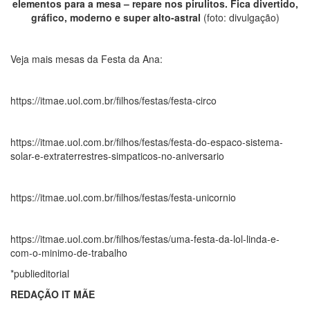
elementos para a mesa – repare nos pirulitos. Fica divertido,
gráfico, moderno e super alto-astral
(foto: divulgação)
Veja mais mesas da Festa da Ana:
https://itmae.uol.com.br/filhos/festas/festa-circo
https://itmae.uol.com.br/filhos/festas/festa-do-espaco-sistema-
solar-e-extraterrestres-simpaticos-no-aniversario
https://itmae.uol.com.br/filhos/festas/festa-unicornio
https://itmae.uol.com.br/filhos/festas/uma-festa-da-lol-linda-e-
com-o-minimo-de-trabalho
*publieditorial
REDAÇÃO IT MÃE