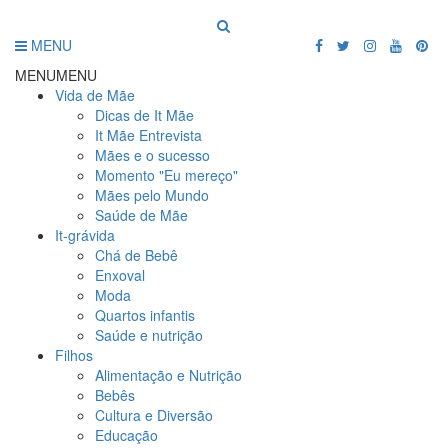
MENU
MENU
MENU
Vida de Mãe
Dicas de It Mãe
It Mãe Entrevista
Mães e o sucesso
Momento "Eu mereço"
Mães pelo Mundo
Saúde de Mãe
It-grávida
Chá de Bebê
Enxoval
Moda
Quartos infantis
Saúde e nutrição
Filhos
Alimentação e Nutrição
Bebês
Cultura e Diversão
Educação