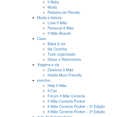
It Baby
Moda
Pediatra de Plantão
Moda e beleza
Look It Mãe
Personal It Mãe
It Mãe Beauté
Casa
Babá & cia
Na Cozinha
Tudo organizado
Décor e Reforminha
Viagens e cia
Destinos It Mãe
Hotéis Mom Friendly
eventos
Help It Mãe
It Fair
Fórum It Mãe Conecta
It Mãe Conecta Pocket
It Mãe Conecta Pocket – 2ª Edição
It Mãe Conecta Pocket – 3ª Edição
guia de fornecedores