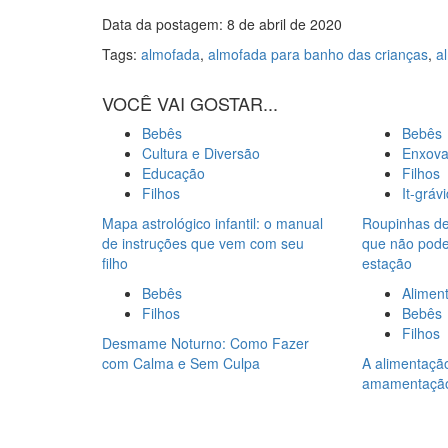
Data da postagem: 8 de abril de 2020
Tags:
almofada
,
almofada para banho das crianças
,
a
VOCÊ VAI GOSTAR...
Bebês
Bebês
Cultura e Diversão
Enxova
Educação
Filhos
Filhos
It-gráv
Mapa astrológico infantil: o manual
Roupinhas de
de instruções que vem com seu
que não pode 
filho
estação
Bebês
Alimen
Filhos
Bebês
Filhos
Desmame Noturno: Como Fazer
com Calma e Sem Culpa
A alimentaçã
amamentaçã