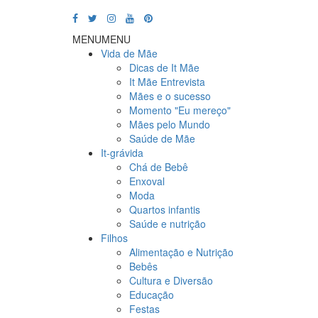
MENU
MENU
Vida de Mãe
Dicas de It Mãe
It Mãe Entrevista
Mães e o sucesso
Momento "Eu mereço"
Mães pelo Mundo
Saúde de Mãe
It-grávida
Chá de Bebê
Enxoval
Moda
Quartos infantis
Saúde e nutrição
Filhos
Alimentação e Nutrição
Bebês
Cultura e Diversão
Educação
Festas