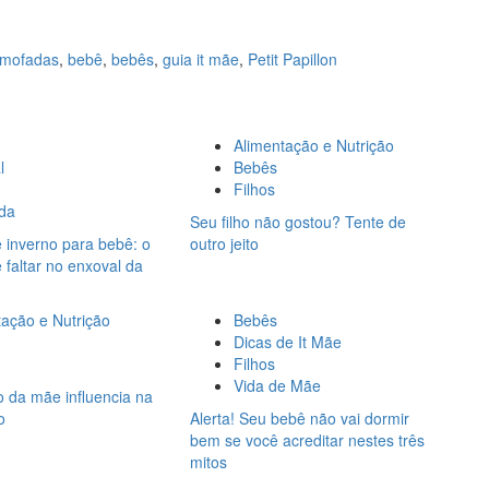
lmofadas
,
bebê
,
bebês
,
guia it mãe
,
Petit Papillon
Alimentação e Nutrição
l
Bebês
Filhos
ida
Seu filho não gostou? Tente de
 inverno para bebê: o
outro jeito
faltar no enxoval da
tação e Nutrição
Bebês
Dicas de It Mãe
Filhos
Vida de Mãe
o da mãe influencia na
o
Alerta! Seu bebê não vai dormir
bem se você acreditar nestes três
mitos