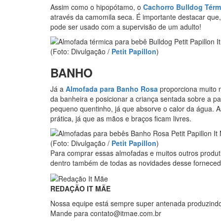
Assim como o hipopótamo, o
Cachorro Bulldog Tér
através da camomila seca. É importante destacar que
pode ser usado com a supervisão de um adulto!
(Foto: Divulgação /
Petit Papillon
)
BANHO
Já a
Almofada para Banho Rosa
proporciona muito m
da banheira e posicionar a criança sentada sobre a p
pequeno quentinho, já que absorve o calor da água. 
prática, já que as mãos e braços ficam livres.
(Foto: Divulgação /
Petit Papillon
)
Para comprar essas almofadas e muitos outros produti
dentro também de todas as novidades desse fornecedo
REDAÇÃO IT MÃE
Nossa equipe está sempre super antenada produzind
Mande para contato@itmae.com.br